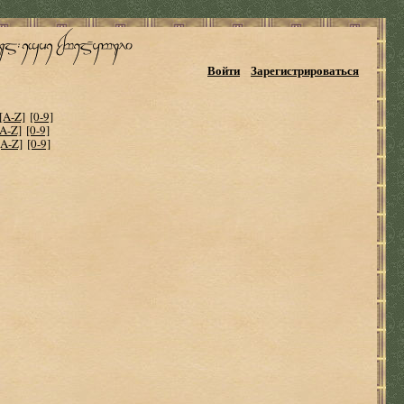
Войти
Зарегистрироваться
[A-Z]
[0-9]
[A-Z]
[0-9]
[A-Z]
[0-9]