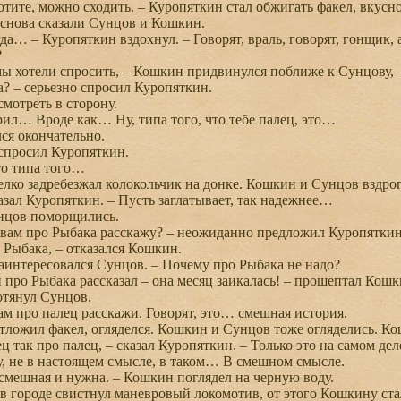
отите, можно сходить. – Куропяткин стал обжигать факел, вкусно
снова сказали Сунцов и Кошкин.
да… – Куропяткин вздохнул. – Говорят, враль, говорят, гонщик, 
?
 хотели спросить, – Кошкин придвинулся поближе к Сунцову, –
? – серьезно спросил Куропяткин.
отреть в сторону.
ил… Вроде как… Ну, типа того, что тебе палец, это…
я окончательно.
спросил Куропяткин.
о типа того…
ко задребезжал колокольчик на донке. Кошкин и Сунцов вздро
зал Куропяткин. – Пусть заглатывает, так надежнее…
цов поморщились.
вам про Рыбака расскажу? – неожиданно предложил Куропяткин
Рыбака, – отказался Кошкин.
интересовался Сунцов. – Почему про Рыбака не надо?
ро Рыбака рассказал – она месяц заикалась! – прошептал Кошки
тянул Сунцов.
 про палец расскажи. Говорят, это… смешная история.
ложил факел, огляделся. Кошкин и Сунцов тоже огляделись. Ко
ц так про палец, – сказал Куропяткин. – Только это на самом де
у, не в настоящем смысле, в таком… В смешном смысле.
мешная и нужна. – Кошкин поглядел на черную воду.
в городе свистнул маневровый локомотив, от этого Кошкину ста