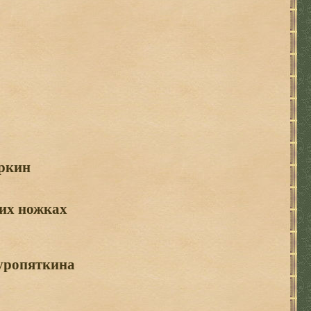
ркин
их ножках
Куропяткина