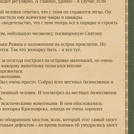
одит регулярно. А главное, удобно – в случае, если
человек ответил, что с этим он справится легко. Он
очистили ему всяческие чакры и шмакры.
видетельство, что с ним теперь все в порядке и строить
вом, небольшую часовенку, посвященную Святому
ьки Разина и наложенном на остров проклятии. Но
тся. Так что зоопарку быть – и все тут.
за полгода построил на островке маленький, но очень
де каждому животному полагался вполне
орезвиться.
животными.
ыл очень просто. Собрал всех местных бизнесменов и
.
спешный человек. И посмотрел на местных бизнесменов
ь.
ь экзотическими животными. В нем обосновались:
з зоопарка Красноярска, лошадь не очень хороших
 ободранным хвостом, волк, который этот самый хвост
остовым дефектом – во время поимки ей умудрились хвост