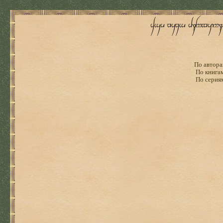
По автора
По книга
По серия