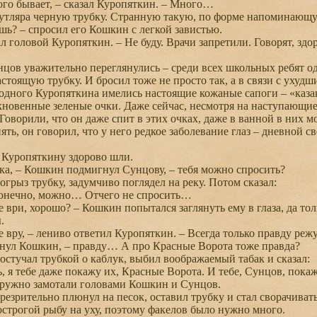
го бывает, – сказал Куропяткин. – Много…
утляра черную трубку. Странную такую, по форме напоминающ
ь? – спросил его Кошкин с легкой завистью.
л головой Куропяткин. – Не буду. Врачи запретили. Говорят, здо
в уважительно переглянулись – среди всех школьных ребят од
астоящую трубку. И бросил тоже не просто так, а в связи с ухуд
дного Куропяткина имелись настоящие кожаные сапоги – «казак
новенные зеленые очки. Даже сейчас, несмотря на наступающие
Говорили, что он даже спит в этих очках, даже в ванной в них м
ять, он говорил, что у него редкое заболевание глаз – дневной
 Куропяткину здорово шли.
а, – Кошкин подмигнул Сунцову, – тебя можно спросить?
рыз трубку, задумчиво поглядел на реку. Потом сказал:
онечно, можно… Отчего не спросить…
 ври, хорошо? – Кошкин попытался заглянуть ему в глаза, да тол
.
 вру, – лениво ответил Куропяткин. – Всегда только правду режу
нул Кошкин, – правду… А про Красные Ворота тоже правда?
тучал трубкой о каблук, выбил воображаемый табак и сказал:
 я тебе даже покажу их, Красные Ворота. И тебе, Сунцов, пок
дружно замотали головами Кошкин и Сунцов.
зрительно плюнул на песок, оставил трубку и стал сворачивать
 острогой рыбу на уху, поэтому факелов было нужно много.