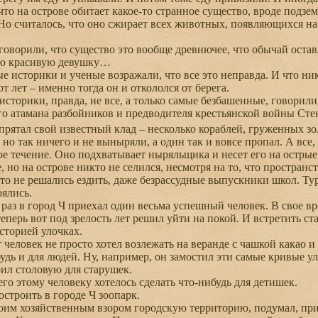
то на острове обитает какое-то странное существо, вроде подзем
. Но считалось, что оно сжирает всех животных, появляющихся н
ворили, что существо это вообще древнючее, что обычай остав
ю красивую девушку…
 историки и ученые возражали, что все это неправда. И что ник
т лет – именно тогда он и откололся от берега.
торики, правда, не все, а только самые безбашенные, говорили, 
го атамана разбойников и предводителя крестьянской войны Сте
прятал свой известный клад – несколько кораблей, груженных з
 но так ничего и не выныряли, а один так и вовсе пропал. А все,
ое течение. Оно подхватывает ныряльщика и несет его на острые 
 но на острове никто не селился, несмотря на то, что простран
и то не решались ездить, даже безрассудные выпускники школ. Ту
ялись.
раз в город Ч приехал один весьма успешный человек. В свое вр
теперь вот под зрелость лет решил уйти на покой. И встретить ст
сторией улочках.
человек не просто хотел возлежать на веранде с чашкой какао и
будь и для людей. Ну, например, он замостил эти самые кривые 
оил столовую для старушек.
о этому человеку хотелось сделать что-нибудь для детишек.
троить в городе Ч зоопарк.
м хозяйственным взором городскую территорию, подумал, прик