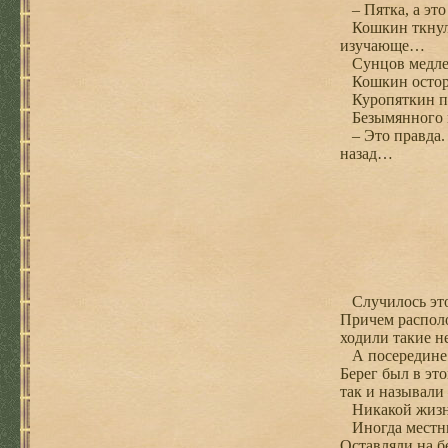
– Пятка, а это
Кошкин ткнул е
изучающе…
Сунцов медленн
Кошкин остор
Куропяткин под
Безымянного п
– Это правда. 
назад…
Случилось это 
Причем располо
ходили такие н
А посередине р
Берег был в это
так и называли
Никакой жизни 
Иногда местные
Оставляли на бе