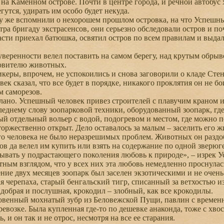
 на Каменном острове. Почти в центре города, и речной автобус х
утся, удирать им особо будет некуда.
же вспомнили о нехорошем прошлом островка, на что Успешный 
тра бригаду экстрасенсов, они серьезно обследовали остров и п
ти приехал батюшка, освятил остров по всем правилам и выдал с
еренности велел поставить на самом берегу, над крутым обры
овителю животных.
ры, впрочем, не успокоились и снова заговорили о кладе Стен
к сказал, что все будет в порядке, никакого проклятия он не бои
 саморезов.
ано. Успешный человек привез строителей с плавучим краном и 
леднему слову зоопарковой техники, оборудованный зоопарк, г
й отдельный вольер с водой, подогревом и местом, где можно п
ржественно открыт. Дело оставалось за малым – заселить его 
 человека не было неразрешимых проблем. Животных он раздоб
 да велел им купить или взять на содержание по одной зверюге
ать у подрастающего поколения любовь к природе», – изрек У
тным взглядом, что у всех них эта любовь немедленно проснулас
ние двух месяцев зоопарк был заселен экзотическими и не очен
я черепаха, старый бенгальский тигр, списанный за ветхостью и
о добрая и послушная, крокодил – злобный, как все крокодилы.
енный мохнатый зубр из Беловежской Пущи, павлин с временно
ревозке. Была купленная где-то по дешевке анаконда, тоже с хв
, и он так и не отрос, несмотря на все ее старания.