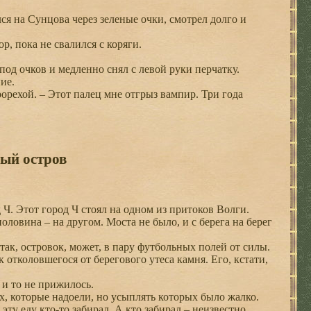
я на Сунцова через зеленые очки, смотрел долго и
р, пока не свалился с коряги.
од очков и медленно снял с левой руки перчатку.
ие.
орехой. – Этот палец мне отгрыз вампир. Три года
ный остров
 Ч. Этот город Ч стоял на одном из притоков Волги.
ловина – на другом. Моста не было, и с берега на берег
так, островок, может, в пару футбольных полей от силы.
 отколовшегося от берегового утеса камня. Его, кстати,
 и то не прижилось.
, которые надоели, но усыплять которых было жалко.
ту еду кто-то забирал. А кто забирал – неизвестно.