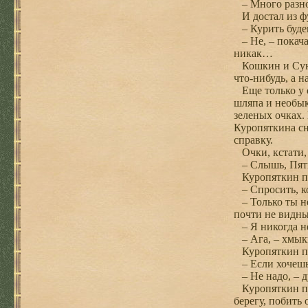
– Много разно
И достал из ф
– Курить будеш
– Не, – покача
никак…
Кошкин и Сунцо
что-нибудь, а н
Еще только у о
шляпа и необык
зеленых очках. 
Куропяткина сн
справку.
Очки, кстати,
– Слышь, Пятк
Куропяткин пог
– Спросить, к
– Только ты не
почти не видны
– Я никогда не
– Ага, – хмык
Куропяткин пос
– Если хочешь,
– Не надо, – 
Куропяткин пре
берегу, побить