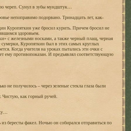
ую череп. Сунул в зубы мундштук…
ровье непоправимо подорвано. Тринадцать лет, как-
ин Куропяткин уже бросил курить. Причем бросил не
шившимся здоровьем.
и» с железными носками, а также черный плащ, черная
 сумерки, Куропяткин был в этих самых круглых
оется. Когда учителя на уроках пытались эти очки с
 свет ему противопоказан. И предъявлял соответствующую
ько не получилось – через зеленые стекла глаза были
. Чистую, как горный ручей.
ажу…
 из бересты факел. Ночью он собирался отправиться по