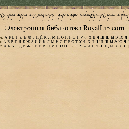
Электронная библиотека RoyalLib.com
м:
А
Б
В
Г
Д
Е
Ж
З
И
Й
К
Л
М
Н
О
П
Р
С
Т
У
Ф
Х
Ц
Ч
Ш
Щ
Ы
Э
Ю
Я
м:
А
Б
В
Г
Д
Е
Ж
З
И
Й
К
Л
М
Н
О
П
Р
С
Т
У
Ф
Х
Ц
Ч
Ш
Щ
Ы
Э
Ю
Я
м:
А
Б
В
Г
Д
Е
Ж
З
И
Й
К
Л
М
Н
О
П
Р
С
Т
У
Ф
Х
Ц
Ч
Ш
Щ
Ы
Э
Ю
Я