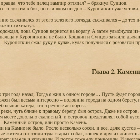
 правда, что тебе палец вампир оттяпал? – брякнул Сунцов.
го локтем в бок, но слишком поздно – Куропяткин уже уставилс
о съеживался от этого зеленого взгляда, съеживался – до тех по
ожно хихикнул.
ождал, пока Сунцов вернется на корягу. А затем улыбнулся из-п
альца у Куропяткина не было. Кошкин и Сунцов затаили дыхан
– Куропяткин сжал руку в кулак, кулак получился с розоватой пр
Глава 2. Камен
три года назад. Тогда я жил в одном городе… Пусть будет город
жен был весьма интересно – половина города на одном берегу, по
ебольшие катера, типа речные автобусы.
еки, чуть ближе к правому берегу, был остров. Даже не остров, 
м месте довольно скалистый, и островок представлял собой кусок
 – Каменный остров, или просто Камень.
на Камне не было. Росло несколько сосен, и все, даже кустов –
 жители отвозили туда старых собак, кошек и других животных
регу им еду и уплывали. И потом тоже еду привозили. И иногда э