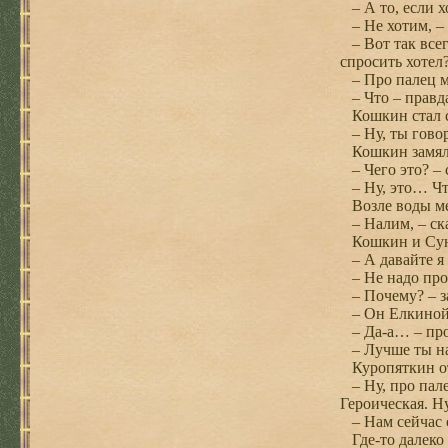
– А то, если х
– Не хотим, – 
– Вот так всег
спросить хотел
– Про палец мы
– Что – правда
Кошкин стал см
– Ну, ты говор
Кошкин замялс
– Чего это? – 
– Ну, это… Чт
Возле воды мел
– Налим, – ска
Кошкин и Сун
– А давайте я 
– Не надо про 
– Почему? – за
– Он Елкиной п
– Да-а… – про
– Лучше ты нам
Куропяткин от
– Ну, про пале
Героическая. Н
– Нам сейчас с
Где-то далеко 