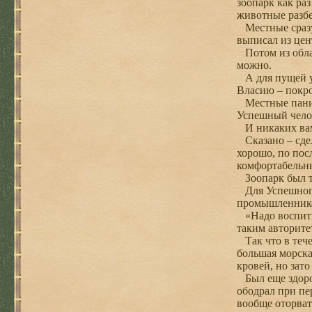
зоопарк как раз
животные разбег
Местные сразу 
выписал из цен
Потом из облас
можно.
А для пущей ув
Власию – покр
Местные панике
Успешный челове
И никаких вам
Сказано – сдел
хорошо, по пос
комфортабельны
Зоопарк был то
Для Успешного
промышленников
«Надо воспитыв
таким авторите
Так что в тече
большая морска
кровей, но зат
Был еще здоров
ободрал при пе
вообще оторвать