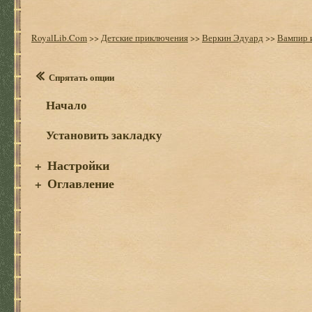
RoyalLib.Com
>>
Детские приключения
>>
Веркин Эдуард
>>
Вампир и
Спрятать опции
Начало
Установить закладку
Настройки
+
Оглавление
+