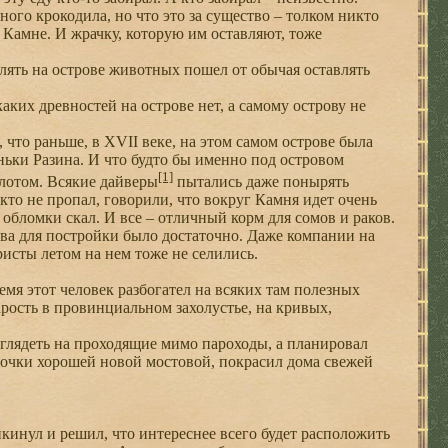
ного крокодила, но что это за существо – толком никто
а Камне. И жрачку, которую им оставляют, тоже
лять на острове животных пошел от обычая оставлять
аких древностей на острове нет, а самому острову не
что раньше, в XVII веке, на этом самом острове была
ньки Разина. И что будто бы именно под островом
[1]
олотом. Всякие дайверы
пытались даже понырять
 кто не пропал, говорили, что вокруг Камня идет очень
обломки скал. И все – отличный корм для сомов и раков.
ства для постройки было достаточно. Даже компании на
ристы летом на нем тоже не селились.
емя этот человек разбогател на всяких там полезных
арость в провинциальном захолустье, на кривых,
 глядеть на проходящие мимо пароходы, а планировал
улочки хорошей новой мостовой, покрасил дома свежей
инул и решил, что интереснее всего будет расположить