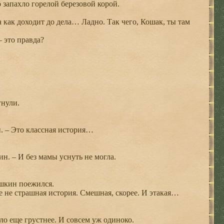
 запахло горелой березовой корой.
а как доходит до дела… Ладно. Так чего, Кошак, ты там
 это правда?
гнули.
. – Это классная история…
н. – И без мамы уснуть не могла.
шкин поежился.
ле не страшная история. Смешная, скорее. И этакая…
ло еще грустнее. И совсем уж одиноко.