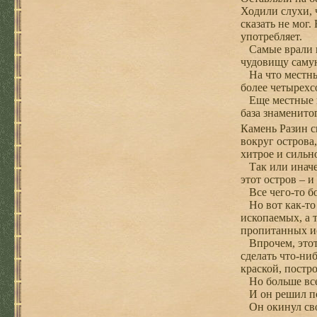
Ходили слухи, ч
сказать не мог
употребляет.
Самые врали го
чудовищу саму
На что местные
более четырехсо
Еще местные ис
база знаменито
Камень Разин с
вокруг острова,
хитрое и сильн
Так или иначе,
этот остров – 
Все чего-то бо
Но вот как-то 
ископаемых, а 
пропитанных и
Впрочем, этот 
сделать что-ни
краской, постр
Но больше всег
И он решил пос
Он окинул свои