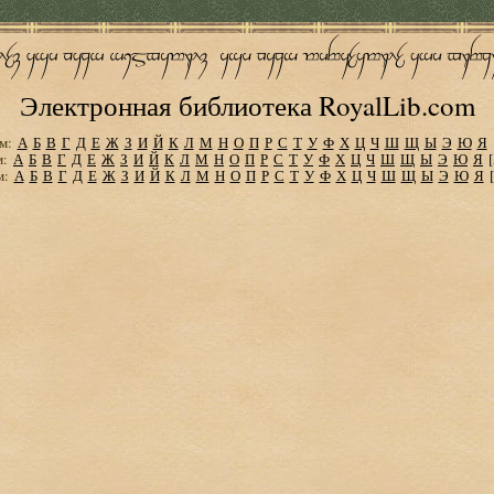
Электронная библиотека RoyalLib.com
м:
А
Б
В
Г
Д
Е
Ж
З
И
Й
К
Л
М
Н
О
П
Р
С
Т
У
Ф
Х
Ц
Ч
Ш
Щ
Ы
Э
Ю
Я
м:
А
Б
В
Г
Д
Е
Ж
З
И
Й
К
Л
М
Н
О
П
Р
С
Т
У
Ф
Х
Ц
Ч
Ш
Щ
Ы
Э
Ю
Я
м:
А
Б
В
Г
Д
Е
Ж
З
И
Й
К
Л
М
Н
О
П
Р
С
Т
У
Ф
Х
Ц
Ч
Ш
Щ
Ы
Э
Ю
Я