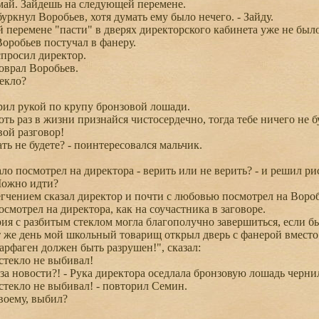
ай. Зайдешь на следующей перемене.
уркнул Воробьев, хотя думать ему было нечего. - Зайду.
еремене "пасти" в дверях директорского кабинета уже не было:
Воробьев постучал в фанеру.
просил директор.
оврал Воробьев.
екло?
ил рукой по крупу бронзовой лошади.
ть раз в жизни признайся чистосердечно, тогда тебе ничего не б
ой разговор!
ь не будете? - поинтересовался мальчик.
о посмотрел на директора - верить или не верить? - и решил ри
Можно идти?
егчением сказал директор и почти с любовью посмотрел на Вороб
мотрел на директора, как на соучастника в заговоре.
я с разбитым стеклом могла благополучно завершиться, если 
 же день мой школьный товарищ открыл дверь с фанерой вместо 
арфаген должен быть разрушен!", сказал:
текло не выбивал!
за новости?! - Рука директора оседлала бронзовую лошадь черни
текло не выбивал! - повторил Семин.
воему, выбил?