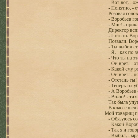
- Вот-вот, - о
- Понятно, - о
Розовая голова
- Воробьев гов
- Мне! - прик
Директор всп
- Позвать Вор
Позвали. Воро
- Ты выбил ст
- Я, - как по-
- Что ты на эт
- Он врет! - о
- Какой ему ре
- Он врет! - п
- Отстань ты! 
- Теперь ты уб
- А Воробьев с
- Во-он! - тихо
Так была упуще
В классе шел с
Мой товарищ по
- Обязуюсь соб
- Какой Воробь
- Так я и гово
- Выбил, - мра