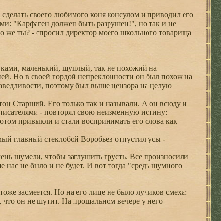
 сделать своего любимого коня консулом и приводил его
ми: "Карфаген должен быть разрушен!", но так и не
Кто же ты? - спросил директор моего школьного товарища
уками, маленький, щуплый, так не похожий на
ей. Но в своей гордой непреклонности он был похож на
раведливости, поэтому был выше цензора на целую
он Старший. Его только так и называли. А он всюду и
 писателями - повторял свою неизменную истину:
отом привыкли и стали воспринимать его слова как
мый главный стеклобой Воробьев отпустил усы -
нь шумели, чтобы заглушить грусть. Все произносили
е нас не было и не будет. И вот тогда "средь шумного
оже засмеется. Но на его лице не было лучиков смеха:
, что он не шутит. На прощальном вечере у него