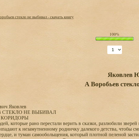
оробьев стекло не выбивал - скачать книгу
100%
Яковлев 
А Воробьев стекл
ич Яковлев
 СТЕКЛО НЕ ВЫБИВАЛ
КОРИДОРЫ
й, которые рано перестали верить в сказки, разлюбили зверей и
адают к незамутненному родничку далекого детства, чтобы см
рдце, и туман самообольщения, который плотной пеленой застил