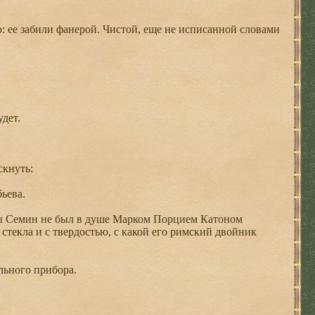
 ее забили фанерой. Чистой, еще не исписанной словами
удет.
скнуть:
ьева.
бы Семин не был в душе Марком Порцием Катоном
стекла и с твердостью, с какой его римский двойник
льного прибора.