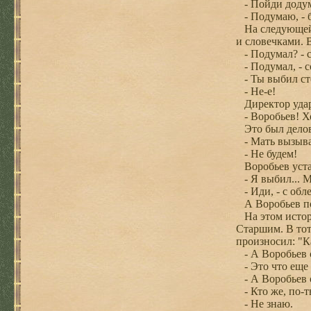
- Пойди додум
- Подумаю, - б
На следующей п
и словечками. 
- Подумал? - с
- Подумал, - с
- Ты выбил ст
- Не-е!
Директор удар
- Воробьев! Хо
Это был делов
- Мать вызыват
- Не будем!
Воробьев устал
- Я выбил... 
- Иди, - с обл
А Воробьев пос
На этом истори
Старшим. В тот
произносил: "К
- А Воробьев с
- Это что еще 
- А Воробьев с
- Кто же, по-т
- Не знаю.