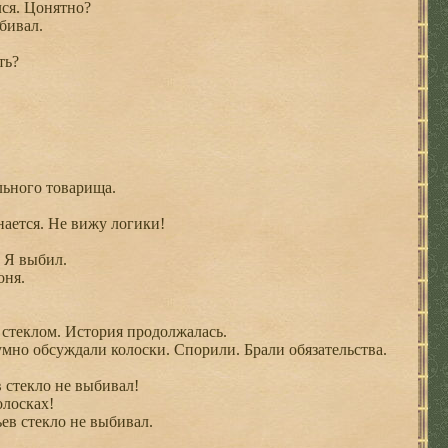
лся. Цонятно?
бивал.
ть?
льного товарища.
нается. Не вижу логики!
- Я выбил.
оня.
стеклом. История продолжалась.
мно обсуждали колоски. Спорили. Брали обязательства.
в стекло не выбивал!
олосках!
ев стекло не выбивал.