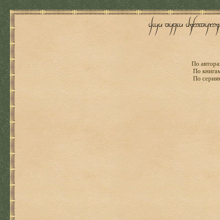
По автора
По книга
По серия