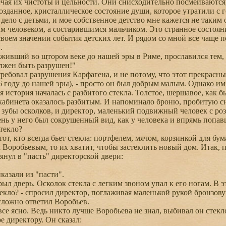
мечая их чистоты и цельности. Они снисходительно посмеиваются
возданное, кристаллическое состояние души, которое утратили с 
ело с детьми, и мое собственное детство мне кажется не таким
ым человеком, а состарившимся мальчиком. Это странное состоя
своем значении события детских лет. И рядом со мной все чащ
.
ивший во щтором веке до нашей эры в Риме, прославился тем, ч
жен быть разрушен!"
ебовал разрушения Карфагена, и не потому, что этот прекрасны
6 году до нашей эры), - просто он был добрым малым. Однако им
история началась с разбитого стекла. Толстое, шершавое, как б
кабинета оказалось разбитым. И напоминало броню, пробитую сн
 зубы осколков, и директор, маленький подвижный человек с роз
день у него был сокрушенный вид, как у человека и впрямь попав
текло?
т, кто всегда бьет стекла: портфелем, мячом, корзинкой для бума
к Воробьевым, то их хватит, чтобы застеклить новый дом. Итак,
нул в "пасть" директорской двери:
казали из "пасти".
л дверь. Осколок стекла с легким звоном упал к его ногам. В эт
кло? - спросил директор, поглаживая маленькой рукой бронзову
сложно ответил Воробьев.
се ясно. Ведь никто лучше Воробьева не знал, выбивал он стекло
е директору. Он сказал: