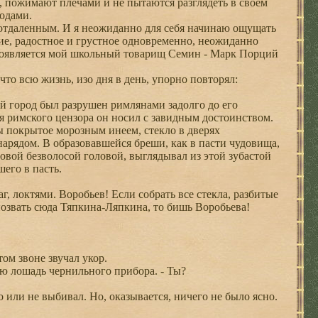
, пожимают плечами и не пытаются разглядеть в своем
годами.
 отдаленным. И я неожиданно для себя начинаю ощущать
ние, радостное и грустное одновременно, неожиданно
е появляется мой школьный товарищ Семин - Марк Порций
то всю жизнь, изо дня в день, упорно повторял:
й город был разрушен римлянами задолго до его
я римского цензора он носил с завидным достоинством.
ы покрытое морозным инеем, стекло в дверях
арядом. В образовавшейся бреши, как в пасти чудовища,
овой безволосой головой, выглядывал из этой зубастой
шего в пасть.
г, локтями. Воробьев! Если собрать все стекла, разбитые
 позвать сюда Тяпкина-Ляпкина, то бишь Воробьева!
ом звоне звучал укор.
ю лошадь чернильного прибора. - Ты?
 или не выбивал. Но, оказывается, ничего не было ясно.