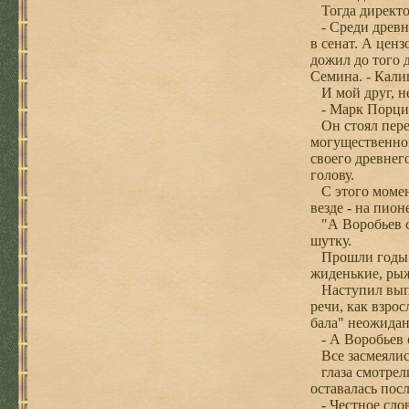
Тогда директор
- Среди древни
в сенат. А цен
дожил до того 
Семина. - Кал
И мой друг, не
- Марк Порци
Он стоял перед
могущественног
своего древнег
голову.
С этого момент
везде - на пио
"А Воробьев ст
шутку.
Прошли годы. У
жиденькие, рыж
Наступил выпус
речи, как взрос
бала" неожида
- А Воробьев с
Все засмеялись
глаза смотрели
оставалась пос
- Честное слово