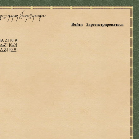
Войти
Зарегистрироваться
[A-Z]
[0-9]
[A-Z]
[0-9]
[A-Z]
[0-9]