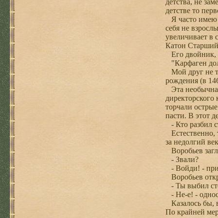
детства, не за
детстве то пер
Я часто имею д
себя не взросл
увеличивает в 
Катон Старший
Его двойник, ж
"Карфаген дол
Мой друг не тр
рождения (в 14
Эта необычная 
директорского 
торчали острые
пасти. В этот 
- Кто разбил с
Естественно, то
за недолгий ве
Воробьев загля
- Звали?
- Войди! - при
Воробьев откры
- Ты выбил сте
- Не-е! - одно
Казалось бы, в
По крайней мер