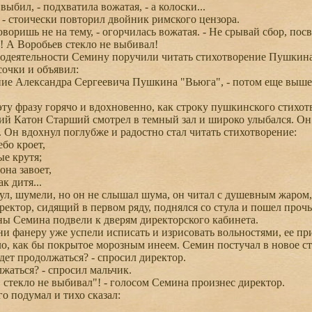
ыбил, - подхватила вожатая, - а колоски...
- стоически повторил двойник римского цензора.
воришь не на тему, - огорчилась вожатая. - Не срывай сбор, пос
! А Воробьев стекло не выбивал!
деятельности Семину поручили читать стихотворение Пушкина "
сочки и объявил:
е Александра Сергеевича Пушкина "Вьюга", - потом еще выше п
у фразу горячо и вдохновенно, как строку пушкинского стихотво
Катон Старший смотрел в темный зал и широко улыбался. Он д
. Он вдохнул поглубже и радостно стал читать стихотворение:
бо кроет,
е крутя;
она завоет,
к дитя...
ул, шумели, но он не слышал шума, он читал с душевным жаром,
иректор, сидящий в первом ряду, поднялся со стула и пошел проч
ы Семина подвели к дверям директорского кабинета.
 фанеру уже успели исписать и изрисовать вольностями, ее при
о, как бы покрытое морозным инеем. Семин постучал в новое ст
дет продолжаться? - спросил директор.
лжаться? - спросил мальчик.
стекло не выбивал"! - голосом Семина произнес директор.
 подумал и тихо сказал: