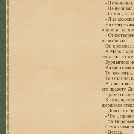
- Ну конечно, в
- Не выбивал, 
- Семин, ты го
- Я за колоски
На вечере само
привстал на но
- Стихотворени
не выбивал!
Он произнес эт
А Марк Порций 
согласны с ним
Буря мглою не
Вихри снежны
То, как зверь, 
То заплачет, ка
В зале стоял г
его правоту. Д
Прямо со сцен
К тому времени
шершавое стекл
- Долго это бу
- Что... продо
- "А Воробьев 
Семин немного
- Всегда.