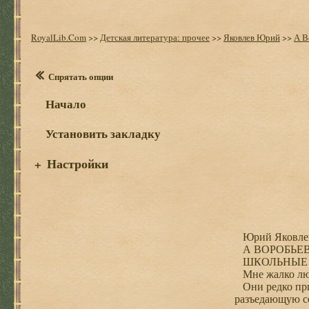
RoyalLib.Com
>>
Детская литература: прочее
>>
Яковлев Юрий
>>
А В
Спрятать опции
Начало
Установить закладку
Настройки
+
Юрий Яковлев
А ВОРОБЬЕВ
ШКОЛЬНЫЕ 
Мне жалко люде
Они редко прип
разъедающую се