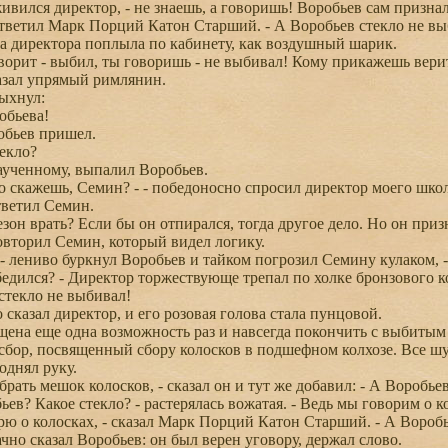
живился директор, - не знаешь, а говоришь! Воробьев сам призна
тветил Марк Порций Катон Старший. - А Воробьев стекло не вы
 директора поплыла по кабинету, как воздушный шарик.
орит - выбил, ты говоришь - не выбивал! Кому прикажешь вери
азал упрямый римлянин.
ыхнул:
обьева!
бьев пришел.
екло?
заученному, выпалил Воробьев.
о скажешь, Семин? - - победоносно спросил директор моего шко
тветил Семин.
зон врать? Если бы он отпирался, тогда другое дело. Но он приз
овторил Семин, который видел логику.
- лениво буркнул Воробьев и тайком погрозил Семину кулаком, 
едился? - Директор торжествующе трепал по холке бронзового к
текло не выбивал!
 сказал директор, и его розовая голова стала пунцовой.
на еще одна возможность раз и навсегда покончить с выбитым 
бор, посвященный сбору колосков в подшефном колхозе. Все шу
днял руку.
рать мешок колосков, - сказал он и тут же добавил: - А Воробье
ев? Какое стекло? - растерялась вожатая. - Ведь мы говорим о к
рю о колосках, - сказал Марк Порций Катон Старший. - А Воробь
чно сказал Воробьев: он был верен уговору, держал слово.