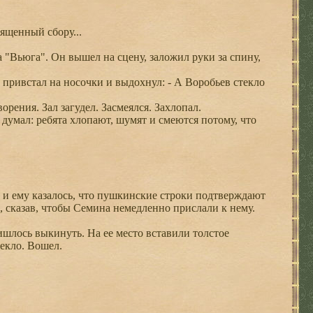
вященный сбору...
Вьюга". Он вышел на сцену, заложил руки за спину,
ривстал на носочки и выдохнул: - А Воробьев стекло
рения. Зал загудел. Засмеялся. Захлопал.
умал: ребята хлопают, шумят и смеются потому, что
 и ему казалось, что пушкинские строки подтверждают
ь, сказав, чтобы Семина немедленно прислали к нему.
шлось выкинуть. На ее место вставили толстое
екло. Вошел.