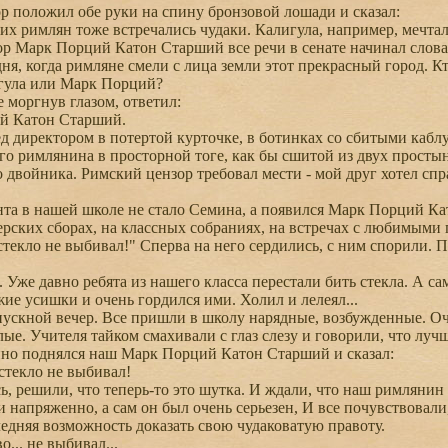
 положил обе руки на спину бронзовой лошади и сказал:
х римлян тоже встречались чудаки. Калигула, например, мечтал
зор Марк Порций Катон Старший все речи в сенате начинал слова
дня, когда римляне смели с лица земли этот прекрасный город. 
игула или Марк Порций?
 моргнув глазом, ответил:
й Катон Старший.
 директором в потертой курточке, в ботинках со сбитыми кабл
о римлянина в просторной тоге, как бы сшитой из двух простын
о двойника. Римский цензор требовал мести - мой друг хотел сп
а в нашей школе не стало Семина, а появился Марк Порций Кат
нерских сборах, на классных собраниях, на встречах с любимыми
екло не выбивал!" Сперва на него сердились, с ним спорили. П
же давно ребята из нашего класса перестали бить стекла. А са
ие усишки и очень гордился ими. Холил и лелеял...
кной вечер. Все пришли в школу нарядные, возбужденные. Оче
лые. Учителя тайком смахивали с глаз слезу и говорили, что лучш
нно поднялся наш Марк Порций Катон Старший и сказал:
текло не выбивал!
, решили, что теперь-то это шутка. И ждали, что наш римлянин т
 напряженно, а сам он был очень серьезен, И все почувствовали
ледняя возможность доказать свою чудаковатую правоту.
... не выбивал...