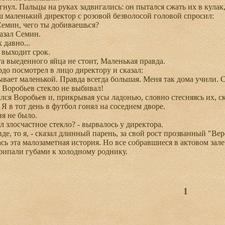
нул. Пальцы на руках задвигались: он пытался сжать их в кулак,
ш маленький директор с розовой безволосой головой спросил:
емин, чего ты добиваешься?
азал Семин.
 давно...
выходит срок.
а выеденного яйца не стоит, Маленькая правда.
о посмотрел в лицо директору и сказал:
вает маленькой. Правда всегда большая. Меня так дома учили. С
. Воробьев стекло не выбивал!
ся Воробьев и, прикрывая усы ладонью, словно стесняясь их, ск
Я в тот день в футбол гонял на соседнем дворе.
я не было.
 злосчастное стекло? - вырвалось у директора.
е, то я, - сказал длинный парень, за свой рост прозванный "Вер
ь эта малозаметная история. Но все собравшиеся в актовом зале
рипали губами к холодному роднику.
1