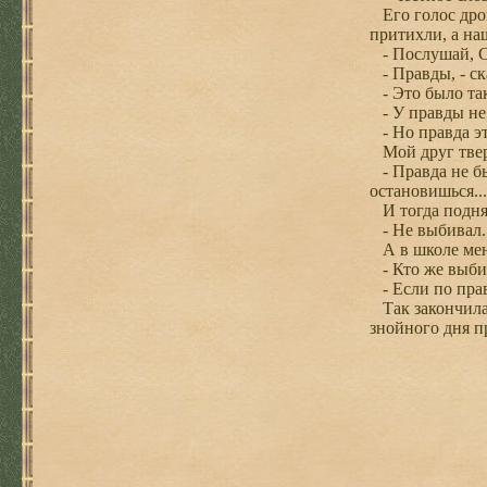
Его голос дрог
притихли, а на
- Послушай, С
- Правды, - ск
- Это было так
- У правды не 
- Но правда эт
Мой друг тверд
- Правда не бы
остановишься..
И тогда поднял
- Не выбивал. 
А в школе мен
- Кто же выбил
- Если по правд
Так закончилас
знойного дня п