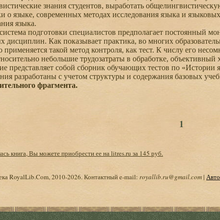
вистические знания студентов, выработать общелингвистическую
ки о языке, современных методах исследования языка и языковы
ния языка.
истема подготовки специалистов предполагает постоянный мон
х дисциплин. Как показывает практика, во многих образователь
о применяется такой метод контроля, как тест. К числу его несо
носительно небольшие трудозатраты в обработке, объективный х
 представляет собой сборник обучающих тестов по «Истории я
ия разработаны с учетом структуры и содержания базовых уче
ительного фрагмента.
1
сь книга, Вы можете приобрести ее на litres.ru за 145 руб.
ка RoyalLib.Com, 2010-2026. Контактный e-mail:
royallib.ru@gmail.com
|
Авто