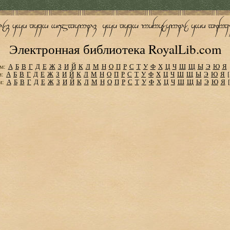
Электронная библиотека RoyalLib.com
м:
А
Б
В
Г
Д
Е
Ж
З
И
Й
К
Л
М
Н
О
П
Р
С
Т
У
Ф
Х
Ц
Ч
Ш
Щ
Ы
Э
Ю
Я
м:
А
Б
В
Г
Д
Е
Ж
З
И
Й
К
Л
М
Н
О
П
Р
С
Т
У
Ф
Х
Ц
Ч
Ш
Щ
Ы
Э
Ю
Я
м:
А
Б
В
Г
Д
Е
Ж
З
И
Й
К
Л
М
Н
О
П
Р
С
Т
У
Ф
Х
Ц
Ч
Ш
Щ
Ы
Э
Ю
Я