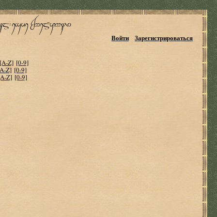
Войти
Зарегистрироваться
[A-Z]
[0-9]
[A-Z]
[0-9]
[A-Z]
[0-9]