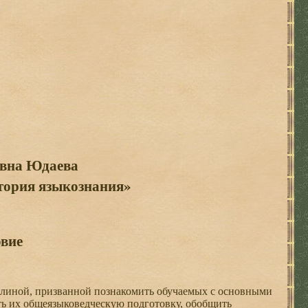
вна Юдаева
тория языкознания»
вие
плиной, призванной познакомить обучаемых с основными
ь их общеязыковедческую подготовку, обобщить