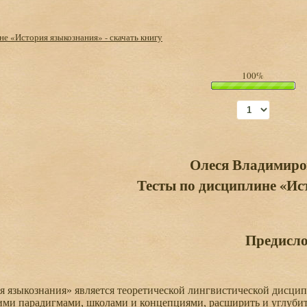
е «История языкознания» - скачать книгу
100%
Олеся Владимиро
Тесты по дисциплине «Ис
Предисло
 языкознания» является теоретической лингвистической дисци
ми парадигмами, школами и концепциями, расширить и углубит