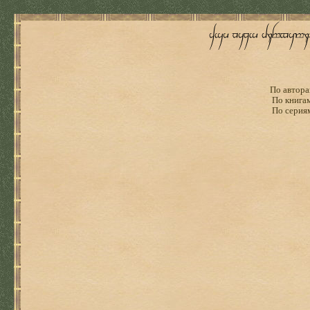
По автора
По книга
По серия