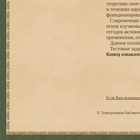
теоретико-линг
и течениях нау
функционирова
Современная с
основ изучаемы
сегодня активн
применении, от
Данное пособие
Тестовые задан
Конец ознаком
Если Вам понравила
© Электронная библиоте