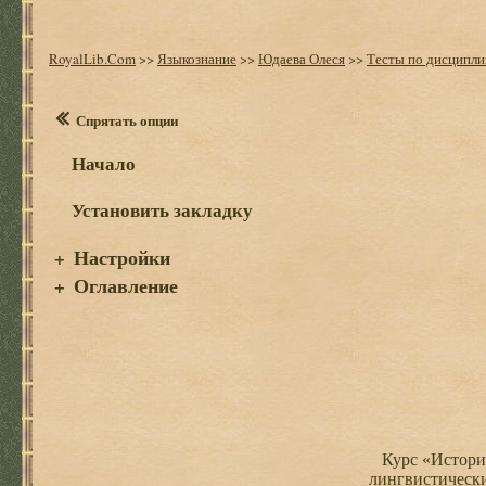
RoyalLib.Com
>>
Языкознание
>>
Юдаева Олеся
>>
Тесты по дисциплин
Спрятать опции
Начало
Установить закладку
Настройки
+
Оглавление
+
Курс «История
лингвистически