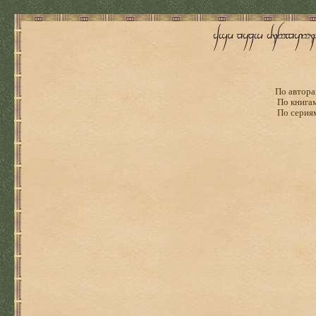
По автора
По книга
По серия