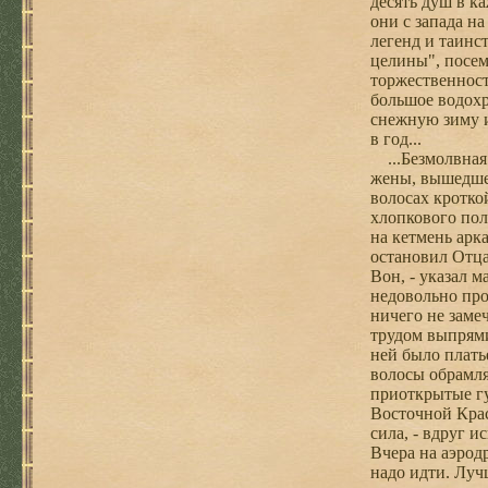
десять душ в к
они с запада н
легенд и таинс
целины", посем
торжественност
большое водохр
снежную зиму и
в год...
...Безмолвная ночь прекрасного месяца сунбула. Яркая луна сверкает на чистом небе, как золотая подвеска - тиллакаш, на лбу юной жены, вышедшей из гушанги после первой брачной ночи. А звезды... Звезды мерцают, словно золотые пылинки на густых черных волосах кроткой красавицы. В тишине послышались сухой кашель и приближающийся топот кирзовых сапог. Трое возвращаются с хлопкового поля. Дед, горбясь, несет на спине тяжелый кетмень, еще больше пригибающий его к земле. За ним идет Отец, повесивший на кетмень аркан и чайник. Замыкает шествие Внук, неся в руке узелок с кусками лепешки, оставшимися от обеда. - Смотрите!-вдруг остановил Отца мальчик, схватив его за руку и. громко зашептав на ухо: - Там кто-то есть! - Где? -недовольно и устало буркнул Отец. - Вон, - указал мальчик в сторону большой чинары в тридцати -сорока шагах справа. Там что-то белело. - Обойти бы надо, - все так же недовольно пробурчал Отец. Но Дед уже поравнялся с чинарой и волей-неволей пришлось его догонять. Дед шел, не поднимая головы и ничего не замечая., А Внук обежал чинару и крикнул; - Отец, это Женщина! От неожиданного крика Дед вздрогнул, остановился, с трудом выпрямился и по