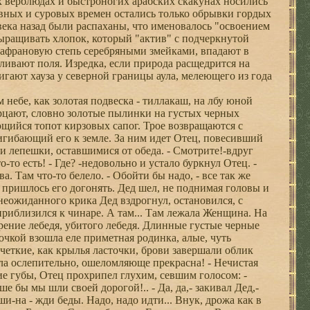
х верблюдах и быстроногих арабских скакунах носились
лавных и суровых времен остались только обрывки гордых
ека назад были распаханы, что именовалось "освоением
ыращивать хлопок, который "актив" с подчеркнутой
шафрановую степь серебряными змейками, впадают в
ивают поля. Изредка, если природа расщедрится на
игают хауза у северной границы аула, мелеющего из года
етящая под облаками... Вы протягиваете руку и собираете горсти жемчужных звезд... Вот... Вот!.. Великое Солнце подхватывает вас горячими лучами и поднимает выше, выше, выше!.. Под вашими ногами лениво проплывают облака, а вы все продолжаете подниматься... Вот и огненный шар Солнца пролетает мимо и остается где-то позади, а вас подхватывают лучи других солнц Великой Вселенной, несущей в себе восемнадцать тысяч миров, подобных Земле... Летите же, дедушка! Летите!.. Хотя бы на несколько мгновений оторвитесь от этой грешной земли... Летите! Ведь у вас легкая ноша, вы - перышко филина, вы лепесток, который даже слабый ветерок высоко-высоко поднимает в своих ладошках. Летите же!.. Но Дед, словно столб, стоял на месте и даже не шелохнулся. Женщина растерялась. - О чем вы думаете?! -с тоской спросила она. - Все о том же, - покорно признался Дед. - Поскорее бы добраться до дома, перекусить чего-нибудь... и спать... спать... Завтра у нас так много работы... Женщина резко отвернулась и бесшумными быстрыми шагами приблизилась к Отцу. - Отец, думайте обо мне, что угодно, но верьте моим словам... Я прошу Вас. Бросьте это барахло, которое сковало ваши руки, забудьте мелочные заботы, не стоящие ломаного гроша. Станьте свободным!.. Ведь в старину мужчину не считали мужчиной, если он даже в родном ауле ходит, рабски согнув спину. А ну-ка, распрямите спину, расправьте плечи, дышите глубоко и свободно! Вы свободный человек!.. Когда-то в молодости вы стремились улететь в Неведомое. Помните?.. Летите же теперь! Летите! Оно ждет вас... Ваши обрезанные -крылья отросли вновь. Летите!.. Человек создан для полета! И да будет благословенно то священное мгновение, которое подарило вам счастье полета!.. И в этот момент... В этот момент кетмень выскользнул из рук Отца и со звоном упал на землю вместе с чайником и арканом. А сам Отец поднялся метра на два над землей, словно его подняли на невидимой веревочке, и тут же опустился на прежнее место. Но не упал, не пошатнулся. - Отец летает!-радостно воскликнул Внук. - О чем вы думали?! - со слезами на глазах спросила Женщина. Растерянно переводящий взгляд с земли на небо и обратно Отец уныло пробормотал себе под нос: - Все о том же... У нас во дворе всего одна корова, а я сегодня не смог накосить травы даже на два снопа - все обработано химикатами. Не знаю, как теперь встретит жена... Младшему скоро исполнится шесть лет, а мы до сих пор не сделали обрезание... Наверное, завтра-послезавтра придется просить взаймы тысячи две у заведующего хлоппунктом... Старший скоро вернется из армии, надо готовиться к свадьбе, опять нужны деньги, деньги... Женщина вдруг схватилась за грудь, словно пуля попала ей в сердце, побледнела и, шатаясь, повернулась к Внуку. Упала на колени и, рыдая, стала умолять: - Лети, деточка, лети, мальчик ты мой! Хоть ты... Ни о чем не думай, ни на что не оглядывайся... Ведь ты еще совсем ребенок, чистый, как ангел... Тебя еще ничто не приковывает к этой земле. Ты свободен! Лети же, мальчик мой, лети!.. И Внук полетел. Женщина стояла на коленях, не отрывая глаз от взлетающего мальчика, и рыдала, и смеялась, и молила, и молилась... - Лети, мальчик мой, лети! Я знала, я верила, я надеялась. Ведь человек рожден для полета! Лети, дитя, мое, не бойся! Ты - Свободный Человек... - Верни его! - закричал Дед, злобно выпучив глаза. - Сейчас улетит! Держи его! - Ну... по-моему... он попал в плен, сам того не желая... - нерешительно мямлил Отец. - Ерунда! - отмахнулся Дед. - В плен попадают только предатели! Забыл? Отец вытянулся по стойке "смирно". - Так точно. В тот момент, когда на наших бескрайних полях идет невиданный бой за "белое золото", этот бесстыжий пацан, этот предатель... - Видимо, в Отце в этот момент пробудился его далекий предок, потому что он, не думая о том, что делает, впервые в жизни ловко метнул аркан вслед улетающему сыну. Аркан летел, подобно змее выпрямляясь и удлиняясь в полете и, наконец, пастью петли вцепился в ногу мал