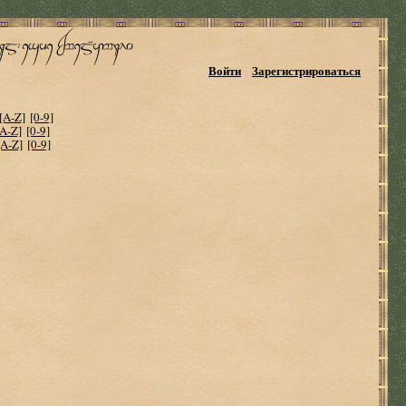
Войти
Зарегистрироваться
[A-Z]
[0-9]
[A-Z]
[0-9]
[A-Z]
[0-9]