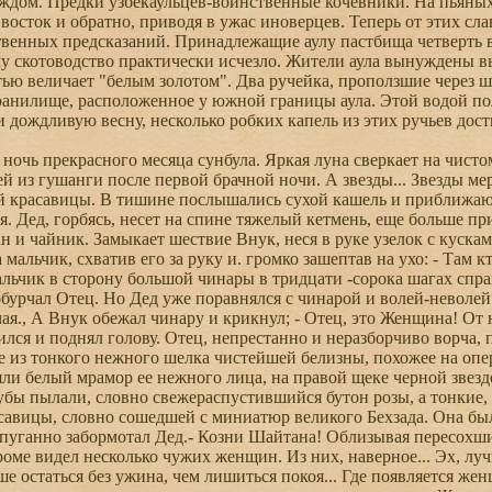
аждом. Предки узбекаульцев-воинственные кочевники. На пьяны
а восток и обратно, приводя в ужас иноверцев. Теперь от этих с
твенных предсказаний. Принадлежащие аулу пастбища четверть в
у скотоводство практически исчезло. Жители аула вынуждены в
ью величает "белым золотом". Два ручейка, проползшие через 
анилище, расположенное у южной границы аула. Этой водой пол
 дождливую весну, несколько робких капель из этих ручьев дост
днял голову. Отец, непрестанно и неразборчиво ворча, приблизился к чинаре. А там... Там лежала Женщина. На ней было платье из тонкого нежного шелка чистейшей белизны, похожее на оперение лебедя, убитого лебедя. Длинные густые черные волосы обрамляли белый мрамор ее нежного лица, на правой щеке черной звездочкой взошла еле приметная родинка, алые, чуть приоткрытые губы пылали, словно свежераспустившийся бутон розы, а тонкие, четкие, как крылья ласточки, брови завершали облик Восточной Красавицы, словно сошедшей с миниатюр великого Бехзада. Она была ослепительно, ошеломляюще прекрасна! - Нечистая сила, - вдруг испуганно забормотал Дед.- Козни Шайтана! Облизывая пересохшие губы, Отец прохрипел глухим, севшим голосом: - Вчера на аэродроме видел несколько чужих женщин. Из них, наверное... Эх, лучше бы мы шли своей дорогой!.. - Да, да,- закивал Дед,- надо идти. Лучше остаться без ужина, чем лишиться покоя... Где появляется женши-на - жди беды. Надо, надо идти... Внук, дрожа как в лихорадке, опустился на колени и, наклонившись, приложил ухо к груди Женщины. - Бьется... Сердце бьется... Еле слышно... В этот момент губы Женщины задрожали, как лепестки розы от порыва ветра, и с чуть слышным стоном она выдохнула: - Воды... Отец бросился к каналу, но, вспомнив про сегодняшнюю дефолиацию, с полпути вернулся обратно. Хорошо, в чайнике оказалось несколько капель мутной желтой воды. С трудом проглотив эту воду, Женщина попыталась сесть, отталкиваясь от земли слабой, дрожащей рукой. Одновременно другой рукой она поспешно сжала расстегнутый ворот платья. До сих пор никто не обратил на эту деталь внимания. Теперь же Дед и Отец в замешательстве попятились, словно совершили что-то неприличное, и смущенно пытались спрятать куда-нибудь свои грязные руки. Лишь Внук продолжал старательно помогать Женщине. Наконец, глубоко дыша, она прислонилась к чинаре. Несколько минут прошло в молчании. - Спасибо вам, дорогие, - произнесла вдруг Женщина чуть слышно. Отец вздрогнул, словно его коснулся свежий ветерок. Этот нежный голос воскресил в его заскорузлой от пота памяти божественные мгновения, которые (о счастье!) все же выпадали на его долю. И он, не в силах удержать неожиданных слезинок, с горечью отвернулся. Дед опять закашлялся. Внук, не отрывая восхищенного взгляда, смотрел на Женщину. - Вы кто? - спросил он. - Я Женщина, - грустно ответила она. Дед в замешательстве вынул из кармана скомканный платок и вытер лоб. - Может быть, доктора позвать? - решился, наконец, спросить он. Женщина отрицательно покачала головой. - Может, еще какая помощь нужна? - совсем осмелел Дед. Женщина опять молча отказалась. - Тогда... Мы пойдем, - сказал Отец. - Устали. Пора отдыхать. - Я вас узнал, узнал... - вдруг покраснев, заикаясь, заговорил Внук. - Я вас видел раньше... или в телевизоре. . в балете... или... или... во сне... Отец сделал несколько решительных шагов к дороге. - Если вам необходимо куда-то идти... - остановился он.- Если вас нужно проводить... Женщина, понуро покачав головой, отказалась. - От дурного запаха закружилась голова, и вот... Я вам очень признательна... - Тогда... мы пошли,-- пробормотал Дед. - Будьте здоровы. Я не забуду вашу доброту. Да благословит вас Бог. Первым стронулся Дед. За ним, тяжело переставляя ноги, словно отлитые из свинца, двинулся Отец. Внук в нерешительности стоял на месте. Вдруг Женщина встала одним легким движением, как будто распрямилась упругая пружина. Внук видел, что она хочет что-то сказать, но не решается. И все же решилась: - Постойте, уважаемые... Вы... Вы летать не хотите? - Что-о?! - Дед и Отец, как по команде, остановились и разом оглянулись. Женщина, спеша продемонстрировать, торопливо взмахнула руками. - Вот, смотрите... Вот так... Смотрите... - И она взлетела! То есть плавно поднялась до верхушки чинары и так же плавно опустилась точно на то место, с которого взлетела. Дед, в ужасе воскликнув: "О, Аллах!", крепко закрыл глаза и быстро, словно спасаясь, забормотал молитву. Отец, остолбенев, разинул рот и стоял, забыв его закрыть. А внук, восторженно подпрыгивая и хлопая" в ладоши, во весь голос кричал: "Полетела! Полетела! Полетела!" - Жодугар это! Ведьма, ведьма!.. Молитесь, дети мои, пусть это нерожденное женщиной исчадие преисподней исчезнет с глаз! Молитесь! Ла илаха иллаллаху... Старик был в истерике. Женщина пристально посмотрела на него, приковав к себе его взгляд. - Дедушка, дедушка, милый дедушка, - заговорила она своим чарующим голосом. - Забудьте о нечистой силе, поверьте: летать - это очень просто. Вот смотрите,- босоногая Женщина прошла по пыльной дороге, не касаясь ее, так, что ни одна пылинка не шелохнулась. - Дедушка, расслабьтесь, почувствуйте себя свободным, представьте, что вы сейчас в постели из мягких невесомых облаков... Думайте о том, как прекрасна наша Земля, когда смотришь на нее с высоты... Вы - птица, л