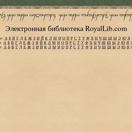
Электронная библиотека RoyalLib.com
м:
А
Б
В
Г
Д
Е
Ж
З
И
Й
К
Л
М
Н
О
П
Р
С
Т
У
Ф
Х
Ц
Ч
Ш
Щ
Ы
Э
Ю
Я
м:
А
Б
В
Г
Д
Е
Ж
З
И
Й
К
Л
М
Н
О
П
Р
С
Т
У
Ф
Х
Ц
Ч
Ш
Щ
Ы
Э
Ю
Я
м:
А
Б
В
Г
Д
Е
Ж
З
И
Й
К
Л
М
Н
О
П
Р
С
Т
У
Ф
Х
Ц
Ч
Ш
Щ
Ы
Э
Ю
Я