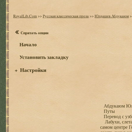
RoyalLib.Com
>>
Русская классическая проза
>>
Юлдашев Абдукаюм
>
Спрятать опции
Начало
Установить закладку
Настройки
+
Абдукаюм Юл
Путы
Перевод с узб
Лабухи, слетаю
самом центре Г