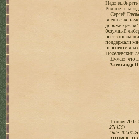
Надо выбирать 
Родине и народ
Сергей Глазьев
внешнеэкономич
дороже кресла"
безумный либер
рост экономики
поддержали мно
перспективных 
Нобелевский ла
Думаю, что ди
Александр
1 июля 2002 
27(450)
Date: 02-07-2
ВОПРОС В Л