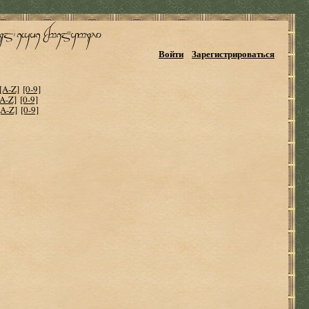
Войти
Зарегистрироваться
[A-Z]
[0-9]
[A-Z]
[0-9]
[A-Z]
[0-9]