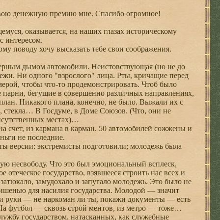
 свою денежную премию мне. Спасибо огромное!
уся, оказывается, на наших глазах историческому
с интересом.
у поводу хочу высказать тебе свои соображения.
ным дымом автомобили. Неистовствующая (но не до
ежи. Ни одного "взрослого" лица. Рты, кричащие перед
мерой, чтобы что-то продемонстрировать. Чтоб было
е парни, бегущие в совершенно различных направлениях,
ь план. Никакого плана, конечно, не было. Выжали их с
, стекла… В Госдуме, в Доме Союзов. (Что, они не
рисутственных местах)…
а счет, из кармана в карман. 50 автомобилей сожжены и
еньги не последние.
ы версии: экстремисты подготовили; молодежь была
ю несвободу. Что это был эмоциональный всплеск,
е отеческое государство, взявшееся строить нас всех и
 затюкало, замудохало и запугало молодежь. Это было не
мишенью для насилия государства. Молодой — значит
жи руки — не наркоман ли ты, покажи документы — есть
.. На футбол — сквозь строй ментов, из метро — тоже…
лужбу государством, натасканных, как служебные