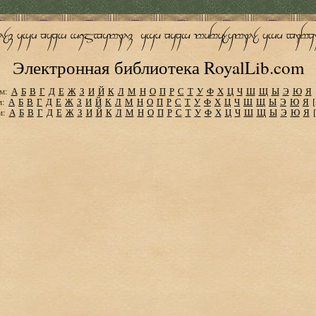
Электронная библиотека RoyalLib.com
м:
А
Б
В
Г
Д
Е
Ж
З
И
Й
К
Л
М
Н
О
П
Р
С
Т
У
Ф
Х
Ц
Ч
Ш
Щ
Ы
Э
Ю
Я
м:
А
Б
В
Г
Д
Е
Ж
З
И
Й
К
Л
М
Н
О
П
Р
С
Т
У
Ф
Х
Ц
Ч
Ш
Щ
Ы
Э
Ю
Я
м:
А
Б
В
Г
Д
Е
Ж
З
И
Й
К
Л
М
Н
О
П
Р
С
Т
У
Ф
Х
Ц
Ч
Ш
Щ
Ы
Э
Ю
Я