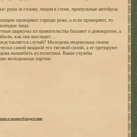
 руки за голову, лицом к стене, пропускные автобусы
нщин проверяют гораздо реже, а если проверяют, то
молодые лица.
ные шаркуны из правительства базлают о демократии, а
забыли, как она выглядит…
представляется случай? Молодежь недовольна своим
ически самой мощной его тяговой силой, а ее третируют
олодежь вышибить из политики. Ваши службы
шие молодежные партии.
рам и правообладателям