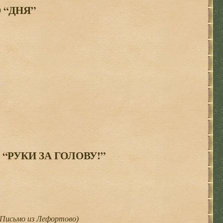
 “ДНЯ”
“РУКИ ЗА ГОЛОВУ!”
 Письмо из Лефортово)