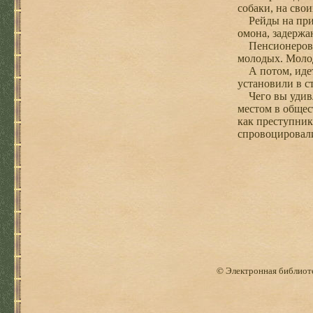
собаки, на свои
Рейды на призы
омона, задержа
Пенсионеров не
молодых. Молод
А потом, идет 
установили в с
Чего вы удивля
местом в общес
как преступник
спровоцировал
© Электронная библиоте