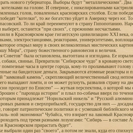
рать нового губернатора. Выборы будут "металлическими". Два в
отелками на голове. И северное, с никелированными кастрюлям
мленных голов, поваленных красноярских столбов. Если победят 
победят "котелки", то же богатство уйдет в Америку через юг. Т
асовский. То ли край переименуют в страну Гипопотанию. Наро
и выберет, останется "при своих", с прежними несчастьями.
или в Красноярском крае гигантскую цивилизацию ХХI века, о
иками, электростанциями, реакторами, университетами, воплоща
которое открыл миру в своих великолепных мистических карти
ашу Мира", страну божественного равновесия и величия.
оветов" была остановлена, вытоптана и изглодана. Ее изрыли
 собаки, свиньи. Превратили "Сибирское чудо" в кровавую све
 помпезные часы в центре города, кому-то проламывают голову 
енные на бандитские деньги. Закрываются атомные реакторы и 
 "замковый камень", скрепляющий величественный свод непомер
него выпадают ломти, и он может рухнуть, развалив страну на д
и проходит по Енисею" — жуткая перспектива, о которой мы ст
брошен с "парохода истории" и плыл по-собачьи вверх по тече
которым принадлежат "Норильский никель" и "Русский алюмини
ровых рынков и сверхприбылей, государство для них — досадная
, говорят патриотические политики и с усмешкой библейского 
раль- ной экономики" Чубайса, что взирает на лакомый Краснояр
 проходить под тремя разными лозунгами: "Сибирь — в составе
и Красноярском прирастать будет".
выбрали один раз "своего", а потом не знали, куда его спихнут