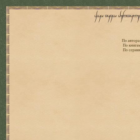
По автора
По книга
По серия