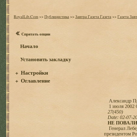
RoyalLib.Com
>>
Публицистика
>>
Завтра Газета Газета
>>
Газета Завт
Спрятать опции
Начало
Установить закладку
Настройки
+
Оглавление
+
Александр Пр
1 июля 2002 
27(450)
Date: 02-07-2
НЕ ПОВАЛ
Генерал Лебедь
президентом Ро