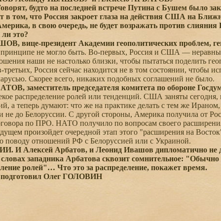
ворят, будто на последней встрече Путина с Бушем было зак
т в том, что Россия закроет глаза на действия США на Ближн
Америка, в свою очередь, не будет возражать против слияния 
 ли это?
ОВ, вице-президент Академии геополитических проблем, ге
 принципе не могло быть. Во-первых, Россия и США — неравные
ошения наши не настолько близки, чтобы пытаться поделить гео
в-третьих, Россия сейчас находится не в том состоянии, чтобы и
арусью. Скорее всего, никаких подобных соглашений не было.
АТОВ, заместитель председателя комитета по обороне Госду
екое распределение ролей или тенденций. США заняты сегодня, 
ий, а теперь думают: что же на практике делать с тем же Ираном
и не до Белоруссии. С другой стороны, Америка получила от Р
говора по ПРО. НАТО получило по вопросам своего расширения 
удущем произойдет очередной этап этого "расширения на Восток".
о поводу отношений РФ с Белоруссией или с Украиной.
. И Алексей Арбатов, и Леонид Ивашов дипломатично не да
 словах западника Арбатова сквозит сомнительное: "Обычно
еление ролей"… Что это за распределение, покажет время.
 подготовил Олег ГОЛОВИН