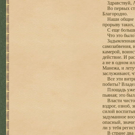
Здравствуй, А
Во первых стро
Благородно.
Наши общие изд
прорыву таких,
С еще большим 
Что это было
Задымленная М
самозабвения, 
камерой, воинс
действие. И ра
а не в одном ил
Манежа, и лету
заслуживают, ч
Все эти витрин
побиты? Владел
Площадь уже п
пьяная; это бы
Власти чистосе
вздрог, озноб, 
силой воспитыв
задуманное вос
опасный, значи
ли у тебя регис
В стране два м