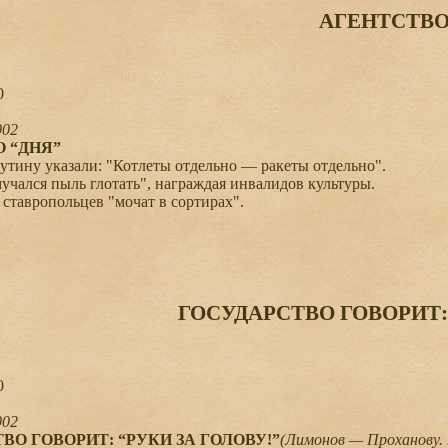
АГЕНТСТВО
0
002
 “ДНЯ”
тину указали: "Котлеты отдельно — ракеты отдельно".
ался пыль глотать", награждая инвалидов культуры.
тавропольцев "мочат в сортирах".
ГОСУДАРСТВО ГОВОРИТ: 
0
002
ВО ГОВОРИТ: “РУКИ ЗА ГОЛОВУ!”
(Лимонов — Проханову.