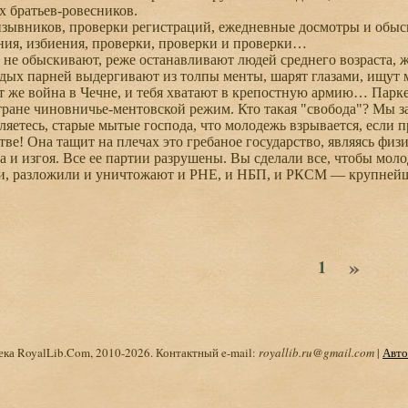
х братьев-ровесников.
вников, проверки регистраций, ежедневные досмотры и обыски:
ния, избиения, проверки, проверки и проверки…
 обыскивают, реже останавливают людей среднего возраста, же
ых парней выдергивают из толпы менты, шарят глазами, ищут 
же война в Чечне, и тебя хватают в крепостную армию… Паркет
тране чиновничье-ментовской режим. Кто такая "свобода"? Мы 
етесь, старые мытые господа, что молодежь взрывается, если 
тве! Она тащит на плечах это гребаное государство, являясь физ
а и изгоя. Все ее партии разрушены. Вы сделали все, чтобы м
и, разложили и уничтожают и РНЕ, и НБП, и РКСМ — крупней
»
1
ка RoyalLib.Com, 2010-2026. Контактный e-mail:
royallib.ru@gmail.com
|
Авто