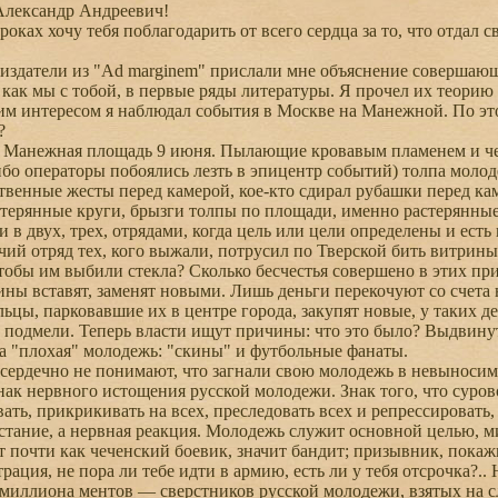
лександр Андреевич!
ках хочу тебя поблагодарить от всего сердца за то, что отдал
атели из "Ad marginem" прислали мне объяснение совершающем
 как мы с тобой, в первые ряды литературы. Я прочел их теорию 
интересом я наблюдал события в Москве на Манежной. По этом
?
анежная площадь 9 июня. Пылающие кровавым пламенем и чер
ибо операторы побоялись лезть в эпицентр событий) толпа молод
твенные жесты перед камерой, кое-кто сдирал рубашки перед ка
стерянные круги, брызги толпы по площади, именно растерянны
и в двух, трех, отрядами, когда цель или цели определены и ест
чий отряд тех, кого выжали, потрусил по Тверской бить витрины
тобы им выбили стекла? Сколько бесчестья совершено в этих п
ы вставят, заменят новыми. Лишь деньги перекочуют со счета н
ьцы, парковавшие их в центре города, закупят новые, у таких д
одмели. Теперь власти ищут причины: что это было? Выдвинут
ла "плохая" молодежь: "скины" и футбольные фанаты.
рдечно не понимают, что загнали свою молодежь в невыносиму
знак нервного истощения русской молодежи. Знак того, что сурово
ать, прикрикивать на всех, преследовать всех и репрессировать,
стание, а нервная реакция. Молодежь служит основной целью, 
т почти как чеченский боевик, значит бандит; призывник, пока
трация, не пора ли тебе идти в армию, есть ли у тебя отсрочка?
иллиона ментов — сверстников русской молодежи, взятых на с