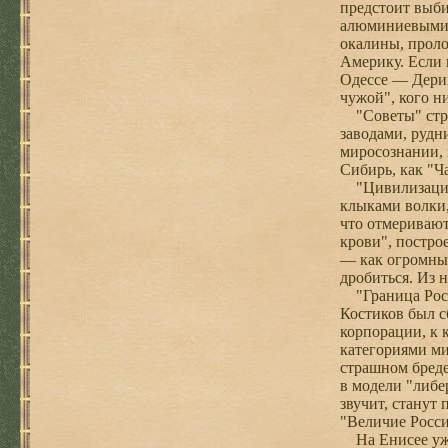
предстоит выби
алюминиевыми к
окалины, проло
Америку. Если 
Одессе — Дерип
чужой", кого н
"Советы" стро
заводами, рудн
миросознании, 
Сибирь, как "Ч
"Цивилизация С
клыками волки,
что отмеривают
крови", постро
— как огромный
дробиться. Из 
"Граница Росси
Костиков был с
корпорации, к 
категориями ми
страшном бреде
в модели "либе
звучит, станут
"Величие Росси
На Енисее уже 