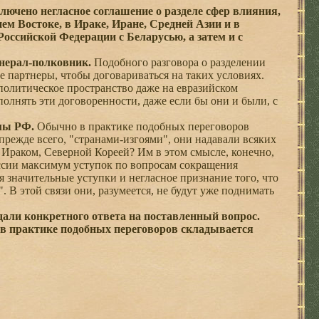
лючено негласное соглашение о разделе сфер влияния,
ем Востоке, в Ираке, Иране, Средней Азии и в
Российской Федерации с Беларусью, а затем и с
нерал-полковник.
Подобного разговора о разделении
 партнеры, чтобы договариваться на таких условиях.
политическое пространство даже на евразийском
сполнять эти договоренности, даже если бы они и были, с
мы РФ.
Обычно в практике подобных переговоров
прежде всего, "странами-изгоями", они надавали всяких
, Ираком, Северной Кореей? Им в этом смысле, конечно,
оссии максимум уступок по вопросам сокращения
значительные уступки и негласное признание того, что
 В этой связи они, разумеется, не будут уже поднимать
ли конкретного ответа на поставленный вопрос.
 в практике подобных переговоров складывается