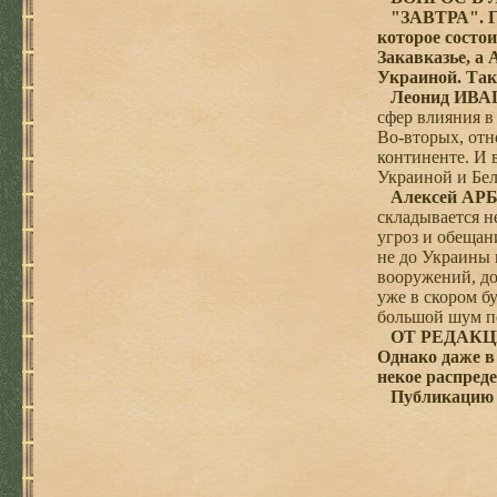
"ЗАВТРА". Го
которое состои
Закавказье, а 
Украиной. Так
Леонид ИВАШ
сфер влияния в
Во-вторых, отн
континенте. И 
Украиной и Бел
Алексей АРБ
складывается н
угроз и обещан
не до Украины 
вооружений, до
уже в скором б
большой шум п
ОТ РЕДАКЦИИ
Однако даже в
некое распред
Публикацию