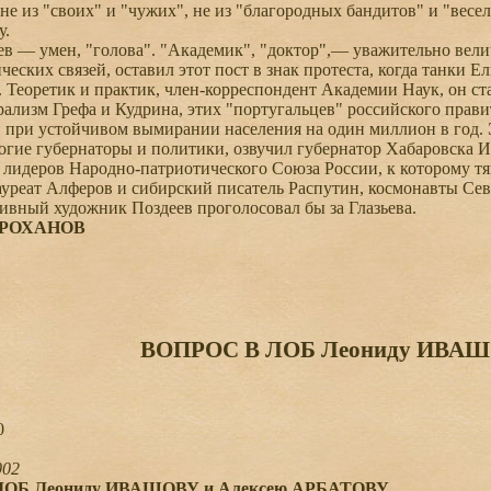
не из "своих" и "чужих", не из "благородных бандитов" и "весел
у.
 — умен, "голова". "Академик", "доктор",— уважительно вели
еских связей, оставил этот пост в знак протеста, когда танки 
. Теоретик и практик, член-корреспондент Академии Наук, он с
ализм Грефа и Кудрина, этих "португальцев" российского пра
 при устойчивом вымирании населения на один миллион в год.
гие губернаторы и политики, озвучил губернатор Хабаровска 
лидеров Народно-патриотического Союза России, к которому тя
уреат Алферов и сибирский писатель Распутин, космонавты Сев
вный художник Поздеев проголосовал бы за Глазьева.
 ПРОХАНОВ
ВОПРОС В ЛОБ Леониду ИВАШ
0
002
ОБ Леониду ИВАШОВУ и Алексею АРБАТОВУ