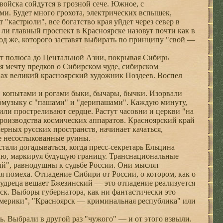
ойска сойдутся в грозной сече. Южное, с
и. Будет много грохота, электрических вспышек,
"кастрюли", все богатство края уйдет через север в
о ли главный проспект в Красноярске назовут почти как в
д же, которого заставят выбирать по принципу "свой —
т полюса до Центальной Азии, покрывая Сибирь
я мечту предков о Сибирском чуде, сибирском
нах великий красноярский художник Поздеев. Воспел
 копытами и рогами быки, бычары, бычки. Изорвали
томузыку с "пашами" и "дерипашами". Каждую минуту,
или простреливают сердце. Растут часовни и церкви "на
производства космических аппаратов. Красноярский край
ных русских пространств, начинает качаться,
ве несостыкованные руины.
али догадываться, когда пресс-секретарь Ельцина
нию, маркируя будущую границу. Транснациональные
й", равнодушны к судьбе России. Они мыслят
 помеха. Отпадение Сибири от России, о котором, как о
мудреца вещает Бжезинский — это отпадение реализуется
ск. Выборы губернатора, как ни фантастически это
 Америки", "Красноярск — криминальная республика" или
ь. Выбрали в другой раз "чужого" — и от этого взвыли.