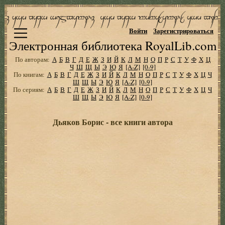
Войти
Зарегистрироваться
Электронная библиотека RoyalLib.com
По авторам:
А
Б
В
Г
Д
Е
Ж
З
И
Й
К
Л
М
Н
О
П
Р
С
Т
У
Ф
Х
Ц
Ч
Ш
Щ
Ы
Э
Ю
Я
[A-Z]
[0-9]
По книгам:
А
Б
В
Г
Д
Е
Ж
З
И
Й
К
Л
М
Н
О
П
Р
С
Т
У
Ф
Х
Ц
Ч
Ш
Щ
Ы
Э
Ю
Я
[A-Z]
[0-9]
По сериям:
А
Б
В
Г
Д
Е
Ж
З
И
Й
К
Л
М
Н
О
П
Р
С
Т
У
Ф
Х
Ц
Ч
Ш
Щ
Ы
Э
Ю
Я
[A-Z]
[0-9]
Дьяков Борис - все книги автора