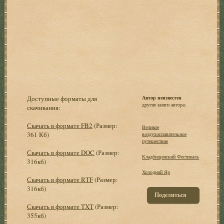
Доступные форматы для
Автор неизвестен
другие книги автора:
скачивания:
Скачать в формате FB2
(Размер:
Великое
361 Кб)
воздухоплавательное
путешествие
Скачать в формате DOC
(Размер:
Кладбищенский Фестиваль
316кб)
Холодний Яр
Скачать в формате RTF
(Размер:
316кб)
Поделиться
Скачать в формате TXT
(Размер:
355кб)