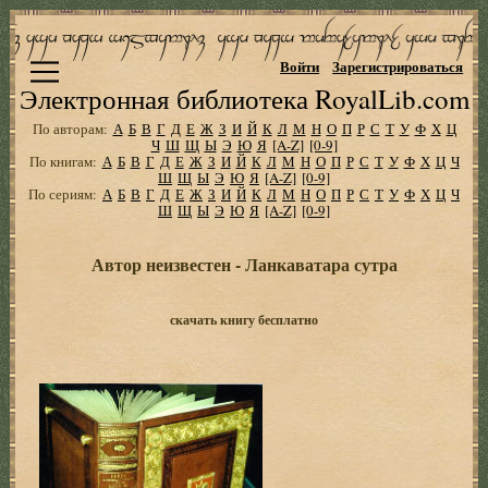
Войти
Зарегистрироваться
Электронная библиотека RoyalLib.com
По авторам:
А
Б
В
Г
Д
Е
Ж
З
И
Й
К
Л
М
Н
О
П
Р
С
Т
У
Ф
Х
Ц
Ч
Ш
Щ
Ы
Э
Ю
Я
[A-Z]
[0-9]
По книгам:
А
Б
В
Г
Д
Е
Ж
З
И
Й
К
Л
М
Н
О
П
Р
С
Т
У
Ф
Х
Ц
Ч
Ш
Щ
Ы
Э
Ю
Я
[A-Z]
[0-9]
По сериям:
А
Б
В
Г
Д
Е
Ж
З
И
Й
К
Л
М
Н
О
П
Р
С
Т
У
Ф
Х
Ц
Ч
Ш
Щ
Ы
Э
Ю
Я
[A-Z]
[0-9]
Автор неизвестен - Ланкаватара сутра
скачать книгу бесплатно