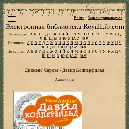
Войти
Зарегистрироваться
Электронная библиотека RoyalLib.com
По авторам:
А
Б
В
Г
Д
Е
Ж
З
И
Й
К
Л
М
Н
О
П
Р
С
Т
У
Ф
Х
Ц
Ч
Ш
Щ
Ы
Э
Ю
Я
[A-Z]
[0-9]
По книгам:
А
Б
В
Г
Д
Е
Ж
З
И
Й
К
Л
М
Н
О
П
Р
С
Т
У
Ф
Х
Ц
Ч
Ш
Щ
Ы
Э
Ю
Я
[A-Z]
[0-9]
По сериям:
А
Б
В
Г
Д
Е
Ж
З
И
Й
К
Л
М
Н
О
П
Р
С
Т
У
Ф
Х
Ц
Ч
Ш
Щ
Ы
Э
Ю
Я
[A-Z]
[0-9]
Диккенс Чарльз - Дэвид Копперфильд
Аудиокнига