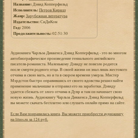
Название:
Дэвид Копперфильд
Исполнитель:
Петров Кирилл
Жанр:
Зарубежная литература
Издательство:
СиДиКом
Год:
2006
Продолжительность:
02:51:30
Аудиокнига Чарльза Диккенса Дэвид Копперфильд - это во многом
автобиографическое произведение гениального английского
писателя-романиста. Маленькому Дэвиду не повезло родится
после смерти родного отца. В своей жизни он знал лишь жестокого
отчима и свою мать, но и та в скором времени умерла. Мистер
Мэрдстон быстро оправившись от своего вдовства решил найти
применение мальчишке и отправил его на заработки. Дэвиду
удается сбежать от злого отчима в Дувр и там он начинает свою
новую жизнь. Аудиокнигу Чарльза Диккенса Дэвид Копперфильд
вы можете скачать бесплатно или слушать онлайн прямо на сайте.
Если Вам понравилась книга, Вы можете приобрести аудиокнигу
на litres.ru за 124 руб.