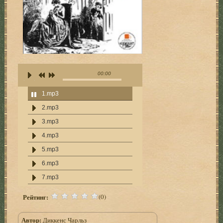
00:00
1.mp3
2.mp3
3.mp3
4.mp3
5.mp3
6.mp3
7.mp3
8.mp3
Рейтинг:
(0)
9.mp3
Автор:
Диккенс Чарльз