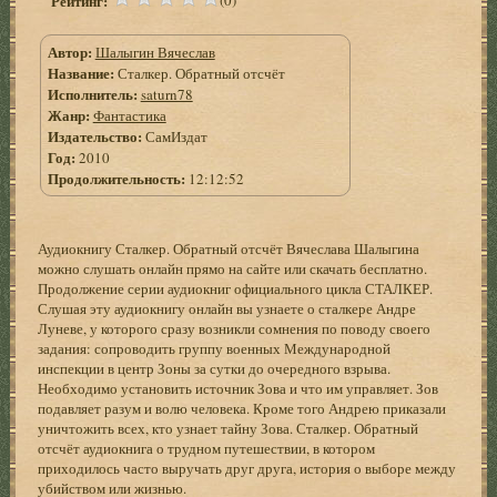
Рейтинг:
Автор:
Шалыгин Вячеслав
Название:
Сталкер. Обратный отсчёт
Исполнитель:
saturn78
Жанр:
Фантастика
Издательство:
СамИздат
Год:
2010
Продолжительность:
12:12:52
Аудиокнигу Сталкер. Обратный отсчёт Вячеслава Шалыгина
можно слушать онлайн прямо на сайте или скачать бесплатно.
Продолжение серии аудиокниг официального цикла СТАЛКЕР.
Слушая эту аудиокнигу онлайн вы узнаете о сталкере Андре
Луневе, у которого сразу возникли сомнения по поводу своего
задания: сопроводить группу военных Международной
инспекции в центр Зоны за сутки до очередного взрыва.
Необходимо установить источник Зова и что им управляет. Зов
подавляет разум и волю человека. Кроме того Андрею приказали
уничтожить всех, кто узнает тайну Зова. Сталкер. Обратный
отсчёт аудиокнига о трудном путешествии, в котором
приходилось часто выручать друг друга, история о выборе между
убийством или жизнью.