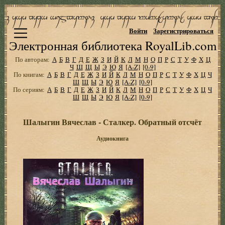
Войти
Зарегистрироваться
Электронная библиотека RoyalLib.com
По авторам:
А
Б
В
Г
Д
Е
Ж
З
И
Й
К
Л
М
Н
О
П
Р
С
Т
У
Ф
Х
Ц
Ч
Ш
Щ
Ы
Э
Ю
Я
[A-Z]
[0-9]
По книгам:
А
Б
В
Г
Д
Е
Ж
З
И
Й
К
Л
М
Н
О
П
Р
С
Т
У
Ф
Х
Ц
Ч
Ш
Щ
Ы
Э
Ю
Я
[A-Z]
[0-9]
По сериям:
А
Б
В
Г
Д
Е
Ж
З
И
Й
К
Л
М
Н
О
П
Р
С
Т
У
Ф
Х
Ц
Ч
Ш
Щ
Ы
Э
Ю
Я
[A-Z]
[0-9]
Шалыгин Вячеслав - Сталкер. Обратный отсчёт
Аудиокнига