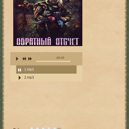
00:00
1.mp3
2.mp3
(0)