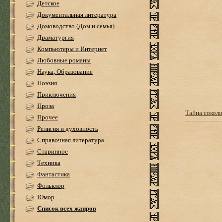
Детское
Документальная литература
Домоводство (Дом и семья)
Драматургия
Компьютеры и Интернет
Любовные романы
Наука, Образование
Поэзия
Приключения
Проза
Тайна сокол
Прочее
Религия и духовность
Справочная литература
Старинное
Техника
Фантастика
Фольклор
Юмор
Список всех жанров