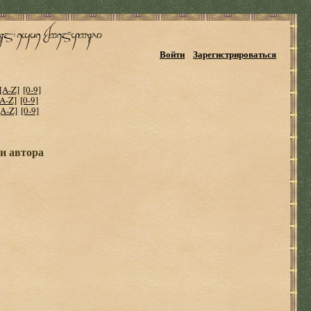
Войти
Зарегистрироваться
[A-Z]
[0-9]
[A-Z]
[0-9]
[A-Z]
[0-9]
и автора