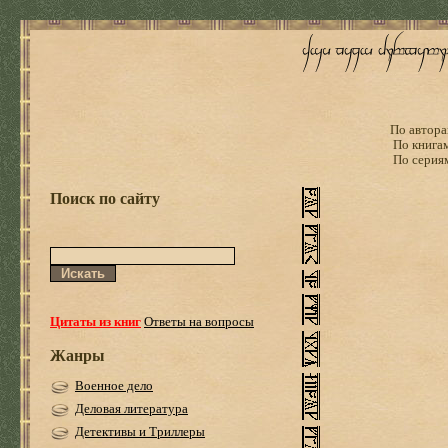
По автора
По книга
По серия
Поиск по сайту
Цитаты из книг
Ответы на вопросы
Жанры
Военное дело
Деловая литература
Детективы и Триллеры