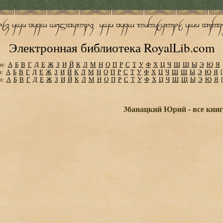
Электронная библиотека RoyalLib.com
м:
А
Б
В
Г
Д
Е
Ж
З
И
Й
К
Л
М
Н
О
П
Р
С
Т
У
Ф
Х
Ц
Ч
Ш
Щ
Ы
Э
Ю
Я
м:
А
Б
В
Г
Д
Е
Ж
З
И
Й
К
Л
М
Н
О
П
Р
С
Т
У
Ф
Х
Ц
Ч
Ш
Щ
Ы
Э
Ю
Я
м:
А
Б
В
Г
Д
Е
Ж
З
И
Й
К
Л
М
Н
О
П
Р
С
Т
У
Ф
Х
Ц
Ч
Ш
Щ
Ы
Э
Ю
Я
3банацкий Юрий - все книг