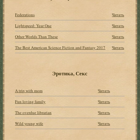
Federations
Читать
Lightspeed: Year One
Читать
Other Worlds Than These
Читать
The Best American Science Fiction and Fantasy 2017
Читать
Эротика, Секс
A trip with mom
Читать
Fun loving family
Читать
The overdue librarian
Читать
Wild young wife
Читать