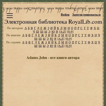
Войти
Зарегистрироваться
Электронная библиотека RoyalLib.com
По авторам:
А
Б
В
Г
Д
Е
Ж
З
И
Й
К
Л
М
Н
О
П
Р
С
Т
У
Ф
Х
Ц
Ч
Ш
Щ
Ы
Э
Ю
Я
[A-Z]
[0-9]
По книгам:
А
Б
В
Г
Д
Е
Ж
З
И
Й
К
Л
М
Н
О
П
Р
С
Т
У
Ф
Х
Ц
Ч
Ш
Щ
Ы
Э
Ю
Я
[A-Z]
[0-9]
По сериям:
А
Б
В
Г
Д
Е
Ж
З
И
Й
К
Л
М
Н
О
П
Р
С
Т
У
Ф
Х
Ц
Ч
Ш
Щ
Ы
Э
Ю
Я
[A-Z]
[0-9]
Adams John - все книги автора