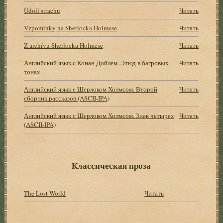
Údolí strachu
Читать
Vzpomínky na Sherlocka Holmese
Читать
Z archívu Sherlocka Holmese
Читать
Английский язык с Конан Дойлем. Этюд в багровых
Читать
тонах
Английский язык с Шерлоком Холмсом. Второй
Читать
сборник рассказов (ASCII-IPA)
Английский язык с Шерлоком Холмсом. Знак четырех
Читать
(ASCII-IPA)
Классическая проза
The Lost World
Читать