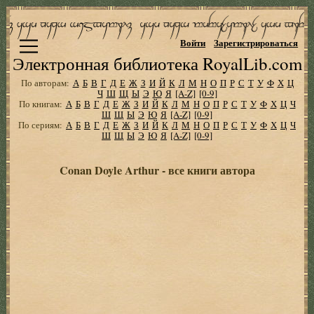
Войти
Зарегистрироваться
Электронная библиотека RoyalLib.com
По авторам:
А
Б
В
Г
Д
Е
Ж
З
И
Й
К
Л
М
Н
О
П
Р
С
Т
У
Ф
Х
Ц
Ч
Ш
Щ
Ы
Э
Ю
Я
[A-Z]
[0-9]
По книгам:
А
Б
В
Г
Д
Е
Ж
З
И
Й
К
Л
М
Н
О
П
Р
С
Т
У
Ф
Х
Ц
Ч
Ш
Щ
Ы
Э
Ю
Я
[A-Z]
[0-9]
По сериям:
А
Б
В
Г
Д
Е
Ж
З
И
Й
К
Л
М
Н
О
П
Р
С
Т
У
Ф
Х
Ц
Ч
Ш
Щ
Ы
Э
Ю
Я
[A-Z]
[0-9]
Conan Doyle Arthur - все книги автора