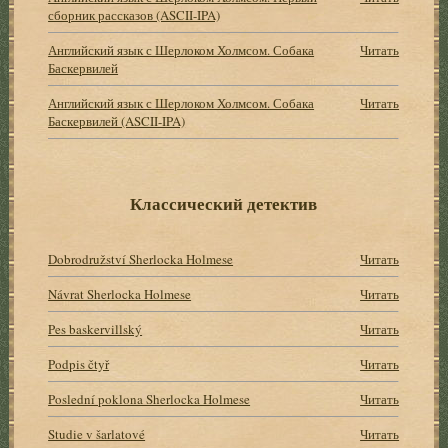
сборник рассказов (ASCII-IPA)
Английский язык с Шерлоком Холмсом. Собака
Читать
Баскервилей
Английский язык с Шерлоком Холмсом. Собака
Читать
Баскервилей (ASCII-IPA)
Классический детектив
Dobrodružství Sherlocka Holmese
Читать
Návrat Sherlocka Holmese
Читать
Pes baskervillský
Читать
Podpis čtyř
Читать
Poslední poklona Sherlocka Holmese
Читать
Studie v šarlatové
Читать