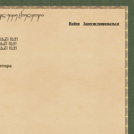
Войти
Зарегистрироваться
[A-Z]
[0-9]
[A-Z]
[0-9]
[A-Z]
[0-9]
автора