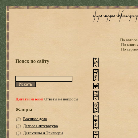
По автора
По книга
По серия
Поиск по сайту
Цитаты из книг
Ответы на вопросы
Жанры
Военное дело
Деловая литература
Детективы и Триллеры