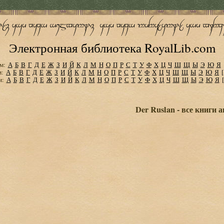
Электронная библиотека RoyalLib.com
м:
А
Б
В
Г
Д
Е
Ж
З
И
Й
К
Л
М
Н
О
П
Р
С
Т
У
Ф
Х
Ц
Ч
Ш
Щ
Ы
Э
Ю
Я
м:
А
Б
В
Г
Д
Е
Ж
З
И
Й
К
Л
М
Н
О
П
Р
С
Т
У
Ф
Х
Ц
Ч
Ш
Щ
Ы
Э
Ю
Я
м:
А
Б
В
Г
Д
Е
Ж
З
И
Й
К
Л
М
Н
О
П
Р
С
Т
У
Ф
Х
Ц
Ч
Ш
Щ
Ы
Э
Ю
Я
Der Ruslan - все книги 