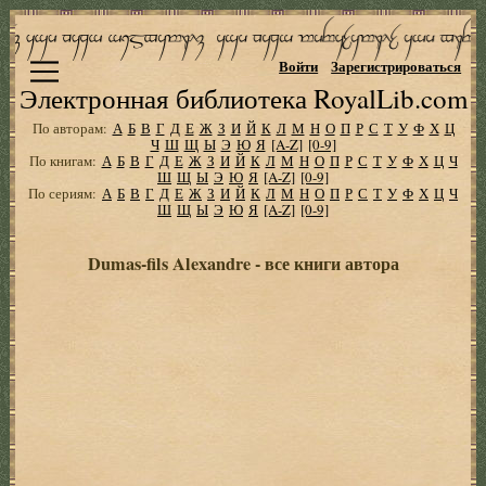
Войти
Зарегистрироваться
Электронная библиотека RoyalLib.com
По авторам:
А
Б
В
Г
Д
Е
Ж
З
И
Й
К
Л
М
Н
О
П
Р
С
Т
У
Ф
Х
Ц
Ч
Ш
Щ
Ы
Э
Ю
Я
[A-Z]
[0-9]
По книгам:
А
Б
В
Г
Д
Е
Ж
З
И
Й
К
Л
М
Н
О
П
Р
С
Т
У
Ф
Х
Ц
Ч
Ш
Щ
Ы
Э
Ю
Я
[A-Z]
[0-9]
По сериям:
А
Б
В
Г
Д
Е
Ж
З
И
Й
К
Л
М
Н
О
П
Р
С
Т
У
Ф
Х
Ц
Ч
Ш
Щ
Ы
Э
Ю
Я
[A-Z]
[0-9]
Dumas-fils Alexandre - все книги автора