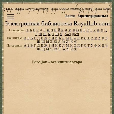
Войти
Зарегистрироваться
Электронная библиотека RoyalLib.com
По авторам:
А
Б
В
Г
Д
Е
Ж
З
И
Й
К
Л
М
Н
О
П
Р
С
Т
У
Ф
Х
Ц
Ч
Ш
Щ
Ы
Э
Ю
Я
[A-Z]
[0-9]
По книгам:
А
Б
В
Г
Д
Е
Ж
З
И
Й
К
Л
М
Н
О
П
Р
С
Т
У
Ф
Х
Ц
Ч
Ш
Щ
Ы
Э
Ю
Я
[A-Z]
[0-9]
По сериям:
А
Б
В
Г
Д
Е
Ж
З
И
Й
К
Л
М
Н
О
П
Р
С
Т
У
Ф
Х
Ц
Ч
Ш
Щ
Ы
Э
Ю
Я
[A-Z]
[0-9]
Fore Jon - все книги автора