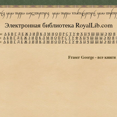
Электронная библиотека RoyalLib.com
м:
А
Б
В
Г
Д
Е
Ж
З
И
Й
К
Л
М
Н
О
П
Р
С
Т
У
Ф
Х
Ц
Ч
Ш
Щ
Ы
Э
Ю
Я
м:
А
Б
В
Г
Д
Е
Ж
З
И
Й
К
Л
М
Н
О
П
Р
С
Т
У
Ф
Х
Ц
Ч
Ш
Щ
Ы
Э
Ю
Я
м:
А
Б
В
Г
Д
Е
Ж
З
И
Й
К
Л
М
Н
О
П
Р
С
Т
У
Ф
Х
Ц
Ч
Ш
Щ
Ы
Э
Ю
Я
Fraser George - все книги