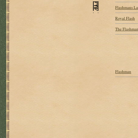
Flashmans L
Royal Flash
The Flashman
Flashman