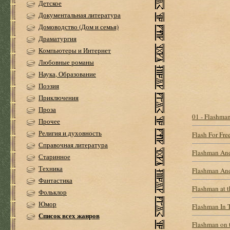
Детское
Документальная литература
Домоводство (Дом и семья)
Драматургия
Компьютеры и Интернет
Любовные романы
Наука, Образование
Поэзия
Приключения
Проза
01 - Flashma
Прочее
Религия и духовность
Flash For Fr
Справочная литература
Flashman An
Старинное
Техника
Flashman And
Фантастика
Flashman at 
Фольклор
Юмор
Flashman In 
Список всех жанров
Flashman on 