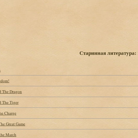
Старинная литература:
n
eedom!
d The Dragon
 The Tiger
the Charge
The Great Game
the March