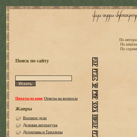
По автора
По книга
По серия
Поиск по сайту
Цитаты из книг
Ответы на вопросы
Жанры
Военное дело
Деловая литература
Детективы и Триллеры