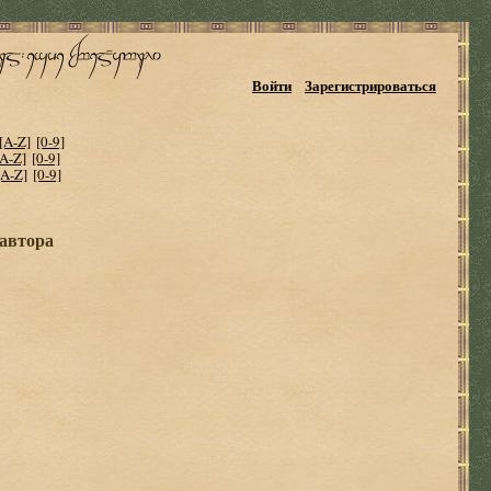
Войти
Зарегистрироваться
[A-Z]
[0-9]
[A-Z]
[0-9]
[A-Z]
[0-9]
 автора