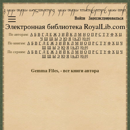
Войти
Зарегистрироваться
Электронная библиотека RoyalLib.com
По авторам:
А
Б
В
Г
Д
Е
Ж
З
И
Й
К
Л
М
Н
О
П
Р
С
Т
У
Ф
Х
Ц
Ч
Ш
Щ
Ы
Э
Ю
Я
[A-Z]
[0-9]
По книгам:
А
Б
В
Г
Д
Е
Ж
З
И
Й
К
Л
М
Н
О
П
Р
С
Т
У
Ф
Х
Ц
Ч
Ш
Щ
Ы
Э
Ю
Я
[A-Z]
[0-9]
По сериям:
А
Б
В
Г
Д
Е
Ж
З
И
Й
К
Л
М
Н
О
П
Р
С
Т
У
Ф
Х
Ц
Ч
Ш
Щ
Ы
Э
Ю
Я
[A-Z]
[0-9]
Gemma Files, - все книги автора