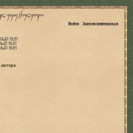
Войти
Зарегистрироваться
[A-Z]
[0-9]
[A-Z]
[0-9]
[A-Z]
[0-9]
 автора