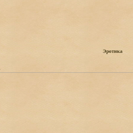
Эротика
k