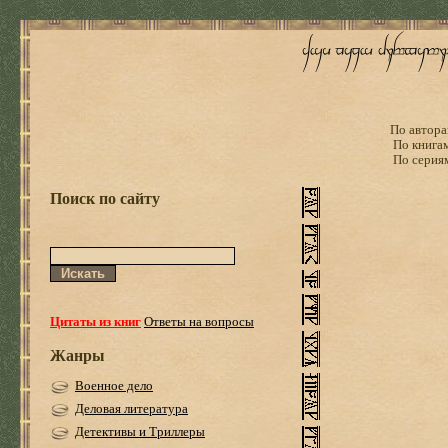
По автора
По книга
По серия
Поиск по сайту
Цитаты из книг
Ответы на вопросы
Жанры
Военное дело
Деловая литература
Детективы и Триллеры