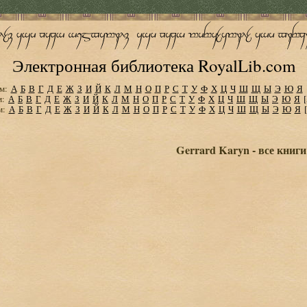
Электронная библиотека RoyalLib.com
м:
А
Б
В
Г
Д
Е
Ж
З
И
Й
К
Л
М
Н
О
П
Р
С
Т
У
Ф
Х
Ц
Ч
Ш
Щ
Ы
Э
Ю
Я
м:
А
Б
В
Г
Д
Е
Ж
З
И
Й
К
Л
М
Н
О
П
Р
С
Т
У
Ф
Х
Ц
Ч
Ш
Щ
Ы
Э
Ю
Я
м:
А
Б
В
Г
Д
Е
Ж
З
И
Й
К
Л
М
Н
О
П
Р
С
Т
У
Ф
Х
Ц
Ч
Ш
Щ
Ы
Э
Ю
Я
Gerrard Karyn - все книги