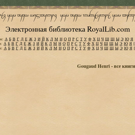
Электронная библиотека RoyalLib.com
м:
А
Б
В
Г
Д
Е
Ж
З
И
Й
К
Л
М
Н
О
П
Р
С
Т
У
Ф
Х
Ц
Ч
Ш
Щ
Ы
Э
Ю
Я
м:
А
Б
В
Г
Д
Е
Ж
З
И
Й
К
Л
М
Н
О
П
Р
С
Т
У
Ф
Х
Ц
Ч
Ш
Щ
Ы
Э
Ю
Я
м:
А
Б
В
Г
Д
Е
Ж
З
И
Й
К
Л
М
Н
О
П
Р
С
Т
У
Ф
Х
Ц
Ч
Ш
Щ
Ы
Э
Ю
Я
Gougaud Henri - все книг