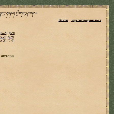
Войти
Зарегистрироваться
[A-Z]
[0-9]
[A-Z]
[0-9]
[A-Z]
[0-9]
и автора