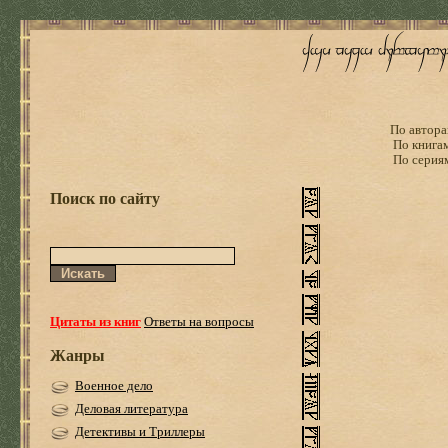
По автора
По книга
По серия
Поиск по сайту
Цитаты из книг
Ответы на вопросы
Жанры
Военное дело
Деловая литература
Детективы и Триллеры