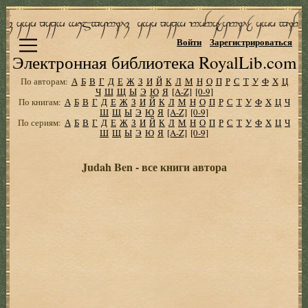
Войти
Зарегистрироваться
Электронная библиотека RoyalLib.com
По авторам:
А
Б
В
Г
Д
Е
Ж
З
И
Й
К
Л
М
Н
О
П
Р
С
Т
У
Ф
Х
Ц
Ч
Ш
Щ
Ы
Э
Ю
Я
[A-Z]
[0-9]
По книгам:
А
Б
В
Г
Д
Е
Ж
З
И
Й
К
Л
М
Н
О
П
Р
С
Т
У
Ф
Х
Ц
Ч
Ш
Щ
Ы
Э
Ю
Я
[A-Z]
[0-9]
По сериям:
А
Б
В
Г
Д
Е
Ж
З
И
Й
К
Л
М
Н
О
П
Р
С
Т
У
Ф
Х
Ц
Ч
Ш
Щ
Ы
Э
Ю
Я
[A-Z]
[0-9]
Judah Ben - все книги автора