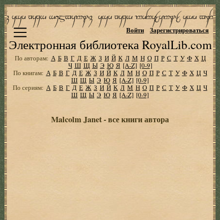
Войти
Зарегистрироваться
Электронная библиотека RoyalLib.com
По авторам:
А
Б
В
Г
Д
Е
Ж
З
И
Й
К
Л
М
Н
О
П
Р
С
Т
У
Ф
Х
Ц
Ч
Ш
Щ
Ы
Э
Ю
Я
[A-Z]
[0-9]
По книгам:
А
Б
В
Г
Д
Е
Ж
З
И
Й
К
Л
М
Н
О
П
Р
С
Т
У
Ф
Х
Ц
Ч
Ш
Щ
Ы
Э
Ю
Я
[A-Z]
[0-9]
По сериям:
А
Б
В
Г
Д
Е
Ж
З
И
Й
К
Л
М
Н
О
П
Р
С
Т
У
Ф
Х
Ц
Ч
Ш
Щ
Ы
Э
Ю
Я
[A-Z]
[0-9]
Malcolm Janet - все книги автора