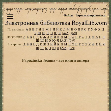
Войти
Зарегистрироваться
Электронная библиотека RoyalLib.com
По авторам:
А
Б
В
Г
Д
Е
Ж
З
И
Й
К
Л
М
Н
О
П
Р
С
Т
У
Ф
Х
Ц
Ч
Ш
Щ
Ы
Э
Ю
Я
[A-Z]
[0-9]
По книгам:
А
Б
В
Г
Д
Е
Ж
З
И
Й
К
Л
М
Н
О
П
Р
С
Т
У
Ф
Х
Ц
Ч
Ш
Щ
Ы
Э
Ю
Я
[A-Z]
[0-9]
По сериям:
А
Б
В
Г
Д
Е
Ж
З
И
Й
К
Л
М
Н
О
П
Р
С
Т
У
Ф
Х
Ц
Ч
Ш
Щ
Ы
Э
Ю
Я
[A-Z]
[0-9]
Papuzińska Joanna - все книги автора