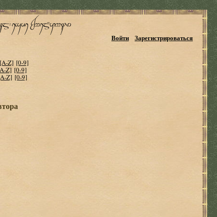
Войти
Зарегистрироваться
[A-Z]
[0-9]
[A-Z]
[0-9]
[A-Z]
[0-9]
автора