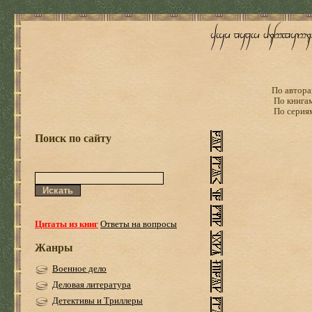
По автора
По книга
По серия
Поиск по сайту
Цитаты из книг
Ответы на вопросы
Жанры
Военное дело
Деловая литература
Детективы и Триллеры