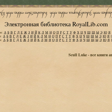
Электронная библиотека RoyalLib.com
м:
А
Б
В
Г
Д
Е
Ж
З
И
Й
К
Л
М
Н
О
П
Р
С
Т
У
Ф
Х
Ц
Ч
Ш
Щ
Ы
Э
Ю
Я
м:
А
Б
В
Г
Д
Е
Ж
З
И
Й
К
Л
М
Н
О
П
Р
С
Т
У
Ф
Х
Ц
Ч
Ш
Щ
Ы
Э
Ю
Я
м:
А
Б
В
Г
Д
Е
Ж
З
И
Й
К
Л
М
Н
О
П
Р
С
Т
У
Ф
Х
Ц
Ч
Ш
Щ
Ы
Э
Ю
Я
Scull Luke - все книги 