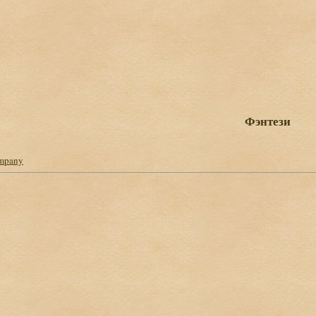
Фэнтези
mpany