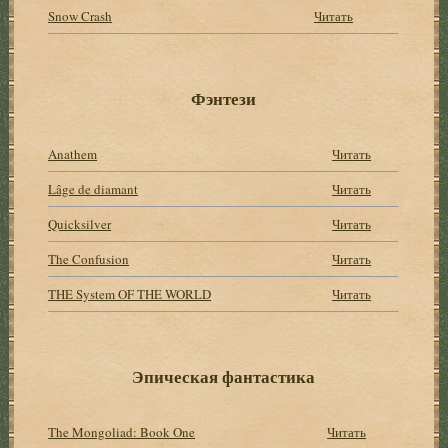
Snow Crash
Читать
Фэнтези
Anathem
Читать
Lâge de diamant
Читать
Quicksilver
Читать
The Confusion
Читать
THE System OF THE WORLD
Читать
Эпическая фантастика
The Mongoliad: Book One
Читать