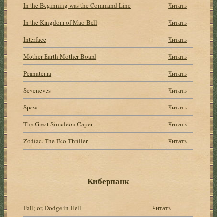
In the Beginning was the Command Line
Читать
In the Kingdom of Mao Bell
Читать
Interface
Читать
Mother Earth Mother Board
Читать
Peanatema
Читать
Seveneves
Читать
Spew
Читать
The Great Simoleon Caper
Читать
Zodiac. The Eco-Thriller
Читать
Киберпанк
Fall; or, Dodge in Hell
Читать