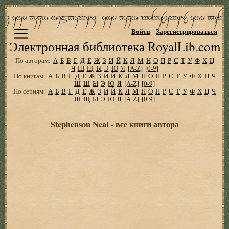
Войти
Зарегистрироваться
Электронная библиотека RoyalLib.com
По авторам:
А
Б
В
Г
Д
Е
Ж
З
И
Й
К
Л
М
Н
О
П
Р
С
Т
У
Ф
Х
Ц
Ч
Ш
Щ
Ы
Э
Ю
Я
[A-Z]
[0-9]
По книгам:
А
Б
В
Г
Д
Е
Ж
З
И
Й
К
Л
М
Н
О
П
Р
С
Т
У
Ф
Х
Ц
Ч
Ш
Щ
Ы
Э
Ю
Я
[A-Z]
[0-9]
По сериям:
А
Б
В
Г
Д
Е
Ж
З
И
Й
К
Л
М
Н
О
П
Р
С
Т
У
Ф
Х
Ц
Ч
Ш
Щ
Ы
Э
Ю
Я
[A-Z]
[0-9]
Stephenson Neal - все книги автора