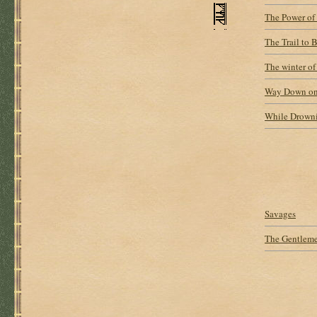
The Power of
The Trail to 
The winter o
Way Down on
While Drowni
Savages
The Gentlem