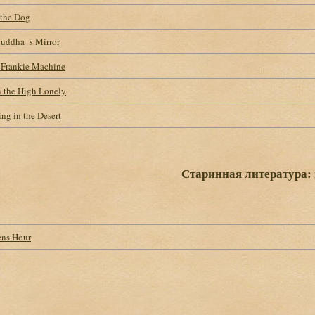
 the Dog
Buddha_s Mirror
f Frankie Machine
 the High Lonely
ng in the Desert
Старинная литература:
ens Hour