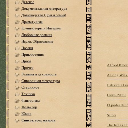
Детское
Документальная литература
Домоводство (Дом и семья)
Драматургия
Компьютеры и Интернет
Любовные романы
Наука, Образование
Поэзия
Приключения
Проза
A Cool Breez
Прочее
Религия и духовность
A Long Walk 
Справочная литература
California Fi
Старинное
Техника
Dawn Patrol
Фантастика
El poder del 
Фольклор
Юмор
Satori
Список всех жанров
The Kings Of