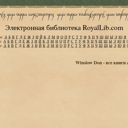
Электронная библиотека RoyalLib.com
м:
А
Б
В
Г
Д
Е
Ж
З
И
Й
К
Л
М
Н
О
П
Р
С
Т
У
Ф
Х
Ц
Ч
Ш
Щ
Ы
Э
Ю
Я
м:
А
Б
В
Г
Д
Е
Ж
З
И
Й
К
Л
М
Н
О
П
Р
С
Т
У
Ф
Х
Ц
Ч
Ш
Щ
Ы
Э
Ю
Я
м:
А
Б
В
Г
Д
Е
Ж
З
И
Й
К
Л
М
Н
О
П
Р
С
Т
У
Ф
Х
Ц
Ч
Ш
Щ
Ы
Э
Ю
Я
Winslow Don - все книги 