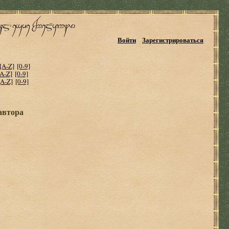
Войти
Зарегистрироваться
[A-Z]
[0-9]
[A-Z]
[0-9]
[A-Z]
[0-9]
автора