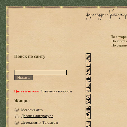
По автора
По книга
По серия
Поиск по сайту
Цитаты из книг
Ответы на вопросы
Жанры
Военное дело
Деловая литература
Детективы и Триллеры