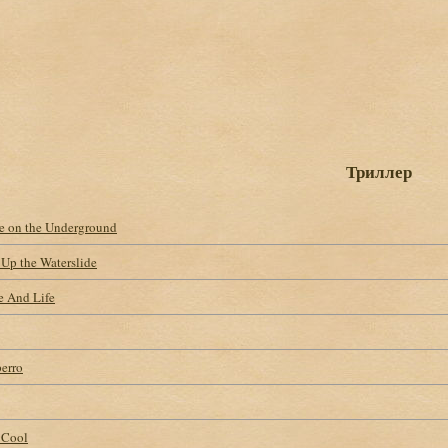
Триллер
e on the Underground
Up the Waterslide
re And Life
perro
 Cool