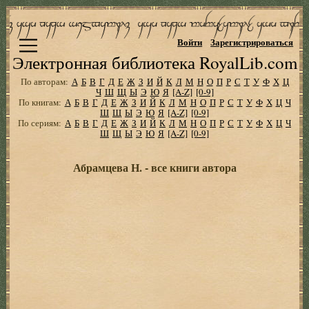
Войти
Зарегистрироваться
Электронная библиотека RoyalLib.com
По авторам:
А
Б
В
Г
Д
Е
Ж
З
И
Й
К
Л
М
Н
О
П
Р
С
Т
У
Ф
Х
Ц
Ч
Ш
Щ
Ы
Э
Ю
Я
[A-Z]
[0-9]
По книгам:
А
Б
В
Г
Д
Е
Ж
З
И
Й
К
Л
М
Н
О
П
Р
С
Т
У
Ф
Х
Ц
Ч
Ш
Щ
Ы
Э
Ю
Я
[A-Z]
[0-9]
По сериям:
А
Б
В
Г
Д
Е
Ж
З
И
Й
К
Л
М
Н
О
П
Р
С
Т
У
Ф
Х
Ц
Ч
Ш
Щ
Ы
Э
Ю
Я
[A-Z]
[0-9]
Абрамцева Н. - все книги автора