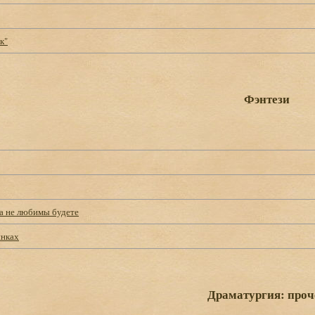
к"
Фэнтези
да не любимы будете
инках
Драматургия: проч