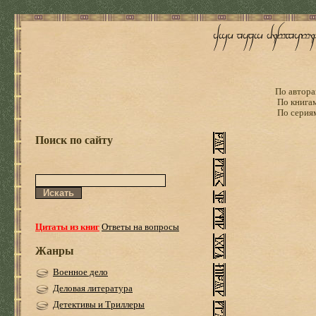
По автора
По книга
По серия
Поиск по сайту
Цитаты из книг
Ответы на вопросы
Жанры
Военное дело
Деловая литература
Детективы и Триллеры