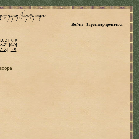
Войти
Зарегистрироваться
[A-Z]
[0-9]
[A-Z]
[0-9]
[A-Z]
[0-9]
автора