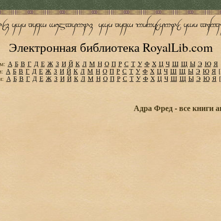
Электронная библиотека RoyalLib.com
м:
А
Б
В
Г
Д
Е
Ж
З
И
Й
К
Л
М
Н
О
П
Р
С
Т
У
Ф
Х
Ц
Ч
Ш
Щ
Ы
Э
Ю
Я
м:
А
Б
В
Г
Д
Е
Ж
З
И
Й
К
Л
М
Н
О
П
Р
С
Т
У
Ф
Х
Ц
Ч
Ш
Щ
Ы
Э
Ю
Я
м:
А
Б
В
Г
Д
Е
Ж
З
И
Й
К
Л
М
Н
О
П
Р
С
Т
У
Ф
Х
Ц
Ч
Ш
Щ
Ы
Э
Ю
Я
Адра Фред - все книги 