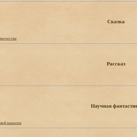
Сказка
иночества
Рассказ
Научная фантасти
ской карьеры