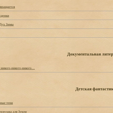
звращается
сценки
 Дух Зимы
Документальная литер
 никого-никого-никого…
Детская фантасти
жные тени
 ловушка для Земли