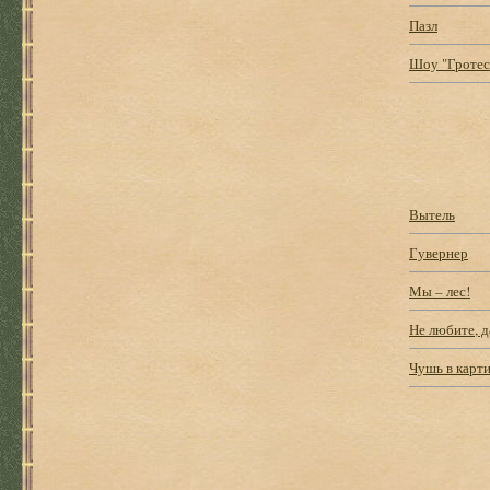
Пазл
Шоу "Гротес
Вытель
Гувернер
Мы – лес!
Не любите, 
Чушь в карт