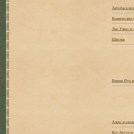
Автобаса во
Комические 
Лис Улисс и
Школка
Винни-Пух и
Алекс и сне
Кот Артур и