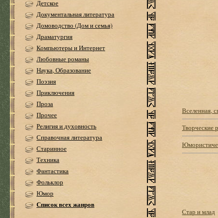
Детское
Документальная литература
Домоводство (Дом и семья)
Драматургия
Компьютеры и Интернет
Любовные романы
Наука, Образование
Поэзия
Приключения
Проза
Вселенная, с
Прочее
Религия и духовность
Творческие 
Справочная литература
Юмористичес
Старинное
Техника
Фантастика
Фольклор
Юмор
Список всех жанров
Стар и млад