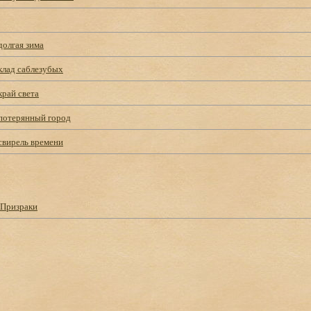
долгая зима
клад саблезубых
край света
 потерянный город
свирель времени
 Призраки