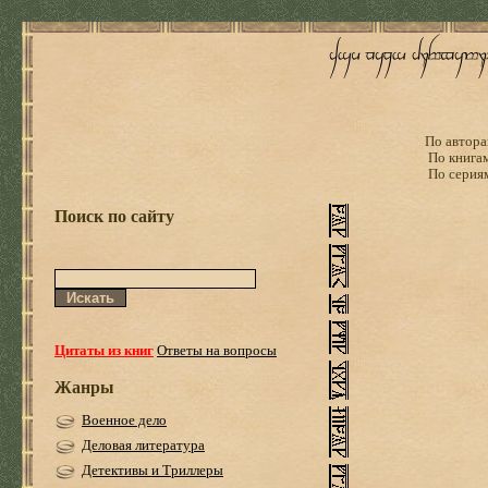
По автора
По книга
По серия
Поиск по сайту
Цитаты из книг
Ответы на вопросы
Жанры
Военное дело
Деловая литература
Детективы и Триллеры