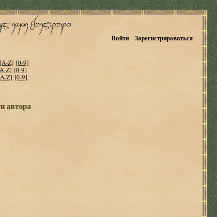
Войти
Зарегистрироваться
[A-Z]
[0-9]
[A-Z]
[0-9]
[A-Z]
[0-9]
ги автора