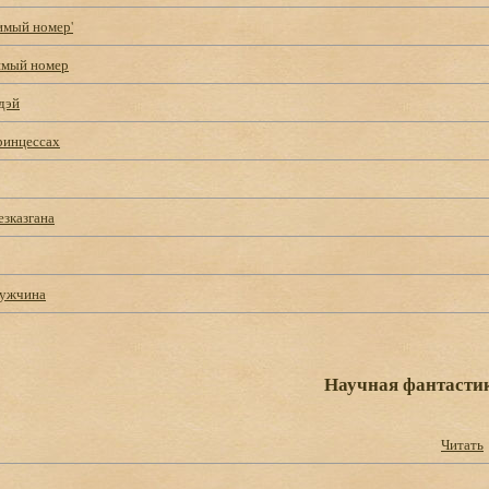
мый номер'
мый номер
дэй
ринцессах
езказгана
мужчина
Научная фантасти
Читать