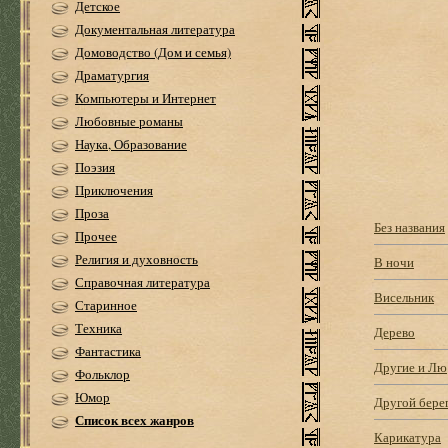
Детское
Документальная литература
Домоводство (Дом и семья)
Драматургия
Компьютеры и Интернет
Любовные романы
Наука, Образование
Поэзия
Приключения
Проза
Без названия
Прочее
Религия и духовность
В ночи
Справочная литература
Висельник
Старинное
Техника
Дерево
Фантастика
Другие и Лю
Фольклор
Юмор
Другой бере
Список всех жанров
Карикатура