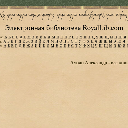
Электронная библиотека RoyalLib.com
м:
А
Б
В
Г
Д
Е
Ж
З
И
Й
К
Л
М
Н
О
П
Р
С
Т
У
Ф
Х
Ц
Ч
Ш
Щ
Ы
Э
Ю
Я
м:
А
Б
В
Г
Д
Е
Ж
З
И
Й
К
Л
М
Н
О
П
Р
С
Т
У
Ф
Х
Ц
Ч
Ш
Щ
Ы
Э
Ю
Я
м:
А
Б
В
Г
Д
Е
Ж
З
И
Й
К
Л
М
Н
О
П
Р
С
Т
У
Ф
Х
Ц
Ч
Ш
Щ
Ы
Э
Ю
Я
Амзин Александр - все кни