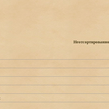
Неотсортированно
г