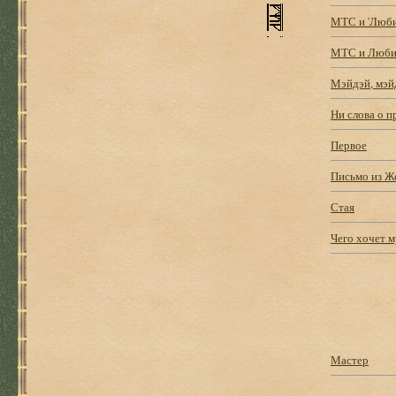
МТС и 'Люби
МТС и Люби
Мэйдэй, мэй
Ни слова о п
Первое
Письмо из Ж
Стая
Чего хочет 
Мастер