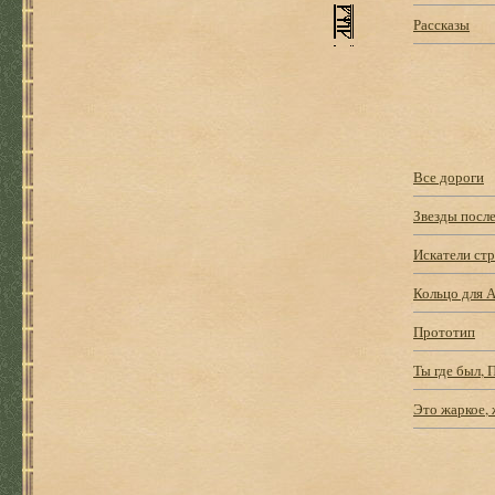
Рассказы
Все дороги
Звезды посл
Искатели ст
Кольцо для 
Прототип
Ты где был, 
Это жаркое, ж