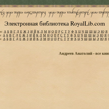
Электронная библиотека RoyalLib.com
м:
А
Б
В
Г
Д
Е
Ж
З
И
Й
К
Л
М
Н
О
П
Р
С
Т
У
Ф
Х
Ц
Ч
Ш
Щ
Ы
Э
Ю
Я
м:
А
Б
В
Г
Д
Е
Ж
З
И
Й
К
Л
М
Н
О
П
Р
С
Т
У
Ф
Х
Ц
Ч
Ш
Щ
Ы
Э
Ю
Я
м:
А
Б
В
Г
Д
Е
Ж
З
И
Й
К
Л
М
Н
О
П
Р
С
Т
У
Ф
Х
Ц
Ч
Ш
Щ
Ы
Э
Ю
Я
Андреев Анатолий - все кни