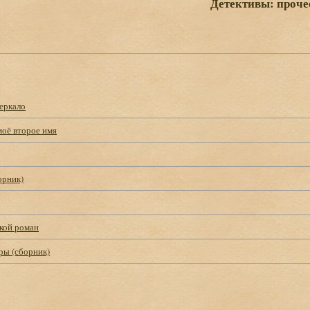
Детективы: проче
еркало
моё второе имя
орник)
кой роман
ры (сборник)