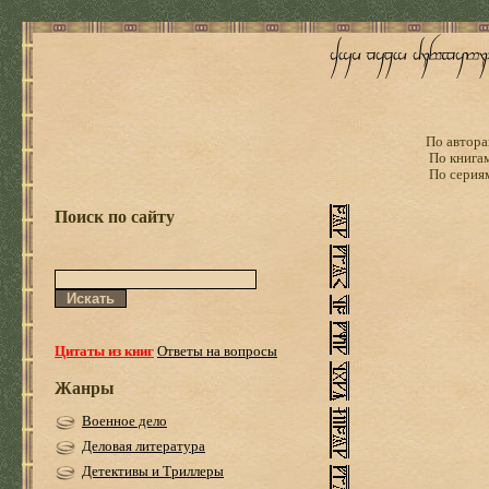
По автора
По книга
По серия
Поиск по сайту
Цитаты из книг
Ответы на вопросы
Жанры
Военное дело
Деловая литература
Детективы и Триллеры