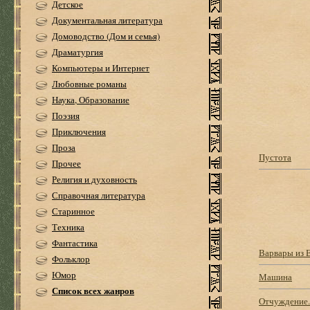
Детское
Документальная литература
Домоводство (Дом и семья)
Драматургия
Компьютеры и Интернет
Любовные романы
Наука, Образование
Поэзия
Приключения
Проза
Пустота
Прочее
Религия и духовность
Справочная литература
Старинное
Техника
Фантастика
Варвары из 
Фольклор
Юмор
Машина
Список всех жанров
Отчуждение.