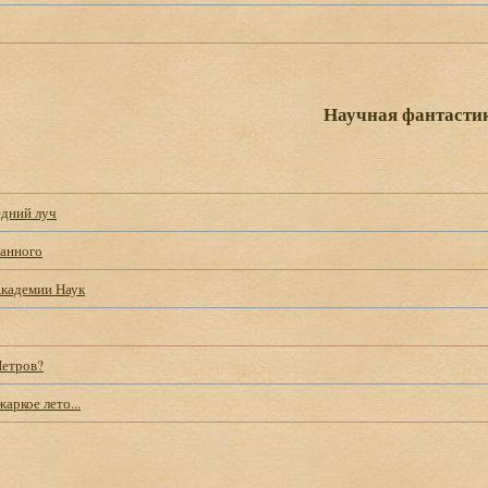
Научная фантасти
едний луч
ранного
Академии Наук
Петров?
аркое лето...