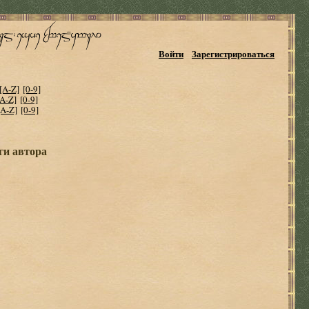
Войти
Зарегистрироваться
[A-Z]
[0-9]
[A-Z]
[0-9]
[A-Z]
[0-9]
ги автора