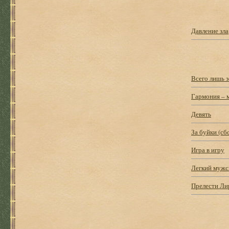
Давление зла
Всего лишь з
Гармония – 
Девять
За буйки (сб
Игра в игру
Легкий мужс
Прелести Ли