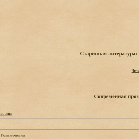
Старинная литература:
Чит
Современная проз
Европы
 Роман-эпопея