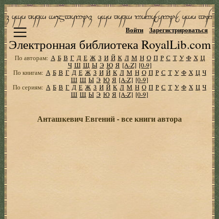
Войти
Зарегистрироваться
Электронная библиотека RoyalLib.com
По авторам:
А
Б
В
Г
Д
Е
Ж
З
И
Й
К
Л
М
Н
О
П
Р
С
Т
У
Ф
Х
Ц
Ч
Ш
Щ
Ы
Э
Ю
Я
[A-Z]
[0-9]
По книгам:
А
Б
В
Г
Д
Е
Ж
З
И
Й
К
Л
М
Н
О
П
Р
С
Т
У
Ф
Х
Ц
Ч
Ш
Щ
Ы
Э
Ю
Я
[A-Z]
[0-9]
По сериям:
А
Б
В
Г
Д
Е
Ж
З
И
Й
К
Л
М
Н
О
П
Р
С
Т
У
Ф
Х
Ц
Ч
Ш
Щ
Ы
Э
Ю
Я
[A-Z]
[0-9]
Анташкевич Евгений - все книги автора