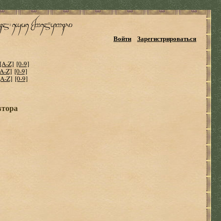
Войти
Зарегистрироваться
[A-Z]
[0-9]
[A-Z]
[0-9]
[A-Z]
[0-9]
втора