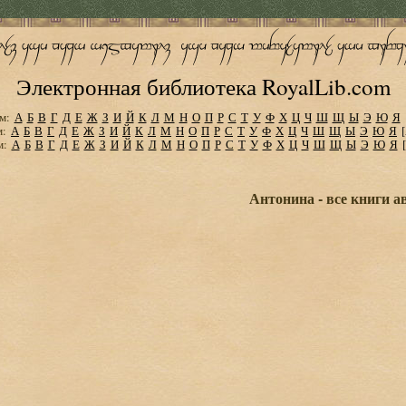
Электронная библиотека RoyalLib.com
м:
А
Б
В
Г
Д
Е
Ж
З
И
Й
К
Л
М
Н
О
П
Р
С
Т
У
Ф
Х
Ц
Ч
Ш
Щ
Ы
Э
Ю
Я
м:
А
Б
В
Г
Д
Е
Ж
З
И
Й
К
Л
М
Н
О
П
Р
С
Т
У
Ф
Х
Ц
Ч
Ш
Щ
Ы
Э
Ю
Я
м:
А
Б
В
Г
Д
Е
Ж
З
И
Й
К
Л
М
Н
О
П
Р
С
Т
У
Ф
Х
Ц
Ч
Ш
Щ
Ы
Э
Ю
Я
Антонина - все книги а