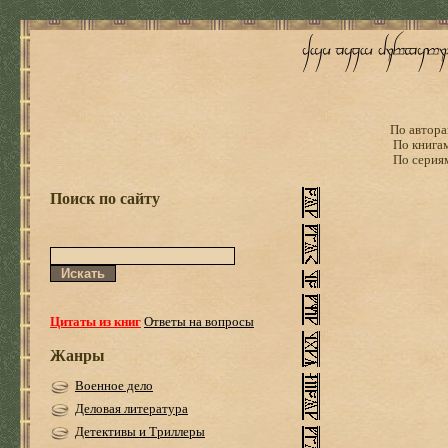
По автора
По книга
По серия
Поиск по сайту
Цитаты из книг
Ответы на вопросы
Жанры
Военное дело
Деловая литература
Детективы и Триллеры