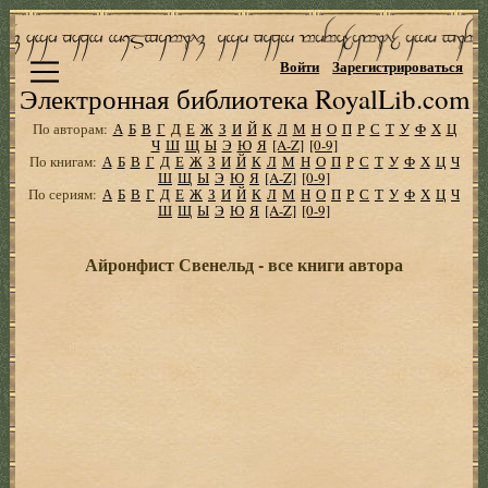
Войти
Зарегистрироваться
Электронная библиотека RoyalLib.com
По авторам:
А
Б
В
Г
Д
Е
Ж
З
И
Й
К
Л
М
Н
О
П
Р
С
Т
У
Ф
Х
Ц
Ч
Ш
Щ
Ы
Э
Ю
Я
[A-Z]
[0-9]
По книгам:
А
Б
В
Г
Д
Е
Ж
З
И
Й
К
Л
М
Н
О
П
Р
С
Т
У
Ф
Х
Ц
Ч
Ш
Щ
Ы
Э
Ю
Я
[A-Z]
[0-9]
По сериям:
А
Б
В
Г
Д
Е
Ж
З
И
Й
К
Л
М
Н
О
П
Р
С
Т
У
Ф
Х
Ц
Ч
Ш
Щ
Ы
Э
Ю
Я
[A-Z]
[0-9]
Айронфист Свенельд - все книги автора