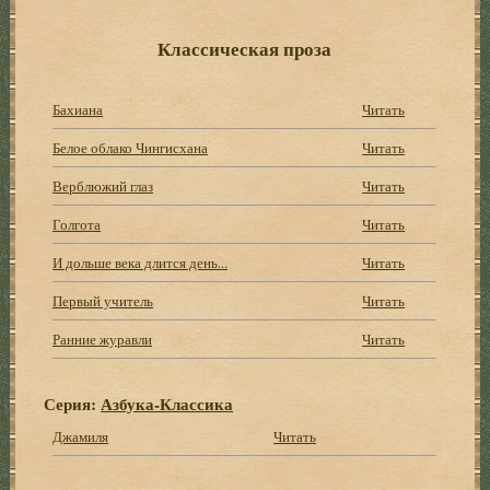
Классическая проза
Бахиана
Читать
Белое облако Чингисхана
Читать
Верблюжий глаз
Читать
Голгота
Читать
И дольше века длится день...
Читать
Первый учитель
Читать
Ранние журавли
Читать
Серия:
Азбука-Классика
Джамиля
Читать