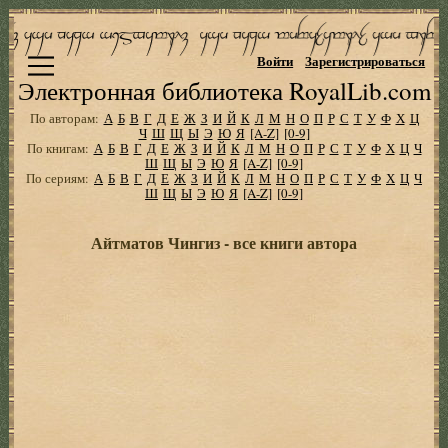
Войти
Зарегистрироваться
Электронная библиотека RoyalLib.com
По авторам:
А
Б
В
Г
Д
Е
Ж
З
И
Й
К
Л
М
Н
О
П
Р
С
Т
У
Ф
Х
Ц
Ч
Ш
Щ
Ы
Э
Ю
Я
[A-Z]
[0-9]
По книгам:
А
Б
В
Г
Д
Е
Ж
З
И
Й
К
Л
М
Н
О
П
Р
С
Т
У
Ф
Х
Ц
Ч
Ш
Щ
Ы
Э
Ю
Я
[A-Z]
[0-9]
По сериям:
А
Б
В
Г
Д
Е
Ж
З
И
Й
К
Л
М
Н
О
П
Р
С
Т
У
Ф
Х
Ц
Ч
Ш
Щ
Ы
Э
Ю
Я
[A-Z]
[0-9]
Айтматов Чингиз - все книги автора