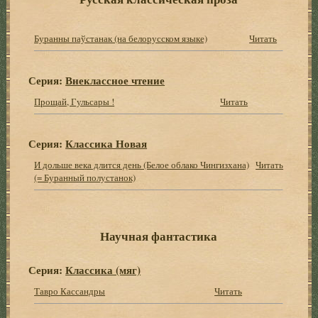
Буранны паўстанак (на белорусском языке)
Читать
Серия:
Внеклассное чтение
Прощай, Гульсары !
Читать
Серия:
Классика Новая
И дольше века длится день (Белое облако Чингизхана)
Читать
(= Буранный полустанок)
Научная фантастика
Серия:
Классика (мяг)
Тавро Кассандры
Читать