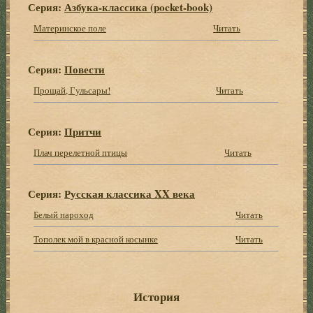
Серия:
Азбука-классика (pocket-book)
Материнское поле
Читать
Серия:
Повести
Прощай, Гульсары!
Читать
Серия:
Притчи
Плач перелетной птицы
Читать
Серия:
Русская классика XX века
Белый пароход
Читать
Тополек мой в красной косынке
Читать
История