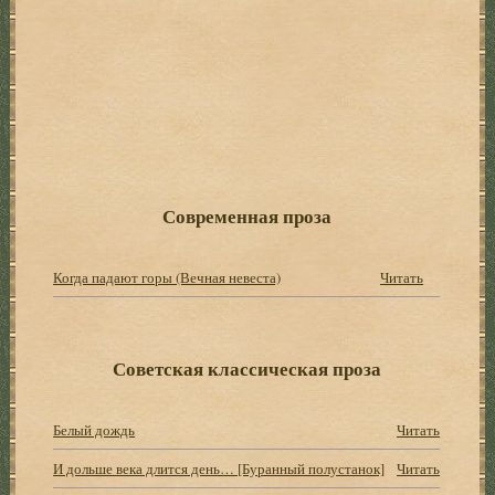
Современная проза
Когда падают горы (Вечная невеста)
Читать
Советская классическая проза
Белый дождь
Читать
И дольше века длится день… [Буранный полустанок]
Читать