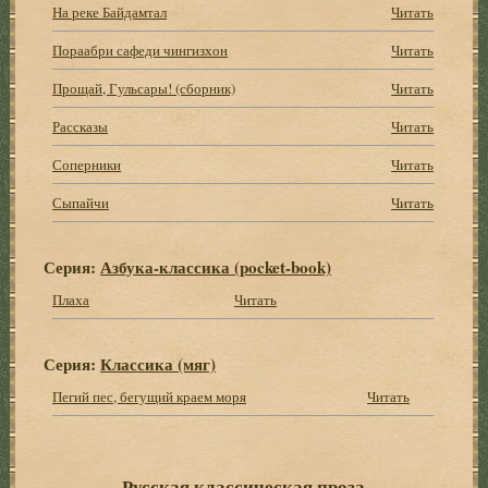
На реке Байдамтал
Читать
Пораабри сафеди чингизхон
Читать
Прощай, Гульсары! (сборник)
Читать
Рассказы
Читать
Соперники
Читать
Сыпайчи
Читать
Серия:
Азбука-классика (pocket-book)
Плаха
Читать
Серия:
Классика (мяг)
Пегий пес, бегущий краем моря
Читать
Русская классическая проза