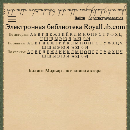
Войти
Зарегистрироваться
Электронная библиотека RoyalLib.com
По авторам:
А
Б
В
Г
Д
Е
Ж
З
И
Й
К
Л
М
Н
О
П
Р
С
Т
У
Ф
Х
Ц
Ч
Ш
Щ
Ы
Э
Ю
Я
[A-Z]
[0-9]
По книгам:
А
Б
В
Г
Д
Е
Ж
З
И
Й
К
Л
М
Н
О
П
Р
С
Т
У
Ф
Х
Ц
Ч
Ш
Щ
Ы
Э
Ю
Я
[A-Z]
[0-9]
По сериям:
А
Б
В
Г
Д
Е
Ж
З
И
Й
К
Л
М
Н
О
П
Р
С
Т
У
Ф
Х
Ц
Ч
Ш
Щ
Ы
Э
Ю
Я
[A-Z]
[0-9]
Балинт Мадьяр - все книги автора