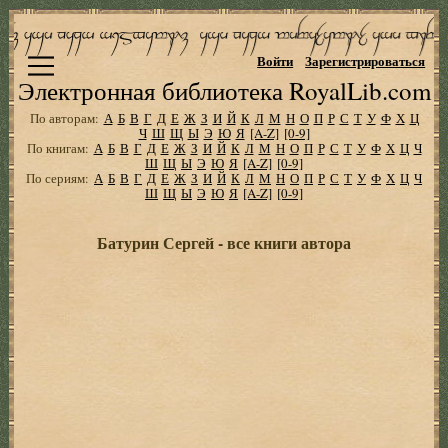
Войти
Зарегистрироваться
Электронная библиотека RoyalLib.com
По авторам:
А
Б
В
Г
Д
Е
Ж
З
И
Й
К
Л
М
Н
О
П
Р
С
Т
У
Ф
Х
Ц
Ч
Ш
Щ
Ы
Э
Ю
Я
[A-Z]
[0-9]
По книгам:
А
Б
В
Г
Д
Е
Ж
З
И
Й
К
Л
М
Н
О
П
Р
С
Т
У
Ф
Х
Ц
Ч
Ш
Щ
Ы
Э
Ю
Я
[A-Z]
[0-9]
По сериям:
А
Б
В
Г
Д
Е
Ж
З
И
Й
К
Л
М
Н
О
П
Р
С
Т
У
Ф
Х
Ц
Ч
Ш
Щ
Ы
Э
Ю
Я
[A-Z]
[0-9]
Батурин Сергей - все книги автора