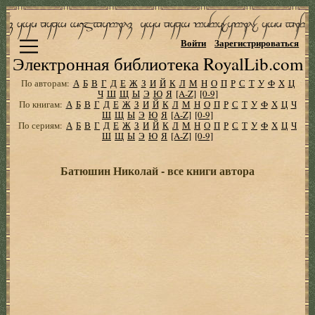
Войти
Зарегистрироваться
Электронная библиотека RoyalLib.com
По авторам:
А
Б
В
Г
Д
Е
Ж
З
И
Й
К
Л
М
Н
О
П
Р
С
Т
У
Ф
Х
Ц
Ч
Ш
Щ
Ы
Э
Ю
Я
[A-Z]
[0-9]
По книгам:
А
Б
В
Г
Д
Е
Ж
З
И
Й
К
Л
М
Н
О
П
Р
С
Т
У
Ф
Х
Ц
Ч
Ш
Щ
Ы
Э
Ю
Я
[A-Z]
[0-9]
По сериям:
А
Б
В
Г
Д
Е
Ж
З
И
Й
К
Л
М
Н
О
П
Р
С
Т
У
Ф
Х
Ц
Ч
Ш
Щ
Ы
Э
Ю
Я
[A-Z]
[0-9]
Батюшин Николай - все книги автора