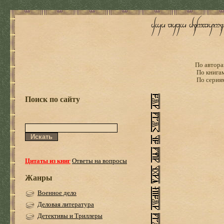
По автора
По книга
По серия
Поиск по сайту
Цитаты из книг
Ответы на вопросы
Жанры
Военное дело
Деловая литература
Детективы и Триллеры