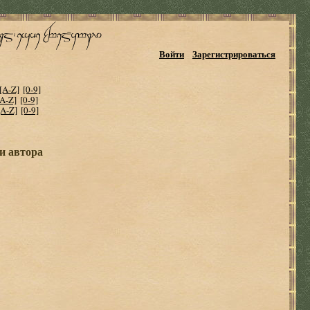
Войти
Зарегистрироваться
[A-Z]
[0-9]
[A-Z]
[0-9]
[A-Z]
[0-9]
ги автора