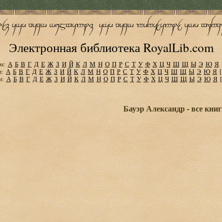
Электронная библиотека RoyalLib.com
м:
А
Б
В
Г
Д
Е
Ж
З
И
Й
К
Л
М
Н
О
П
Р
С
Т
У
Ф
Х
Ц
Ч
Ш
Щ
Ы
Э
Ю
Я
м:
А
Б
В
Г
Д
Е
Ж
З
И
Й
К
Л
М
Н
О
П
Р
С
Т
У
Ф
Х
Ц
Ч
Ш
Щ
Ы
Э
Ю
Я
м:
А
Б
В
Г
Д
Е
Ж
З
И
Й
К
Л
М
Н
О
П
Р
С
Т
У
Ф
Х
Ц
Ч
Ш
Щ
Ы
Э
Ю
Я
Бауэр Александр - все кни