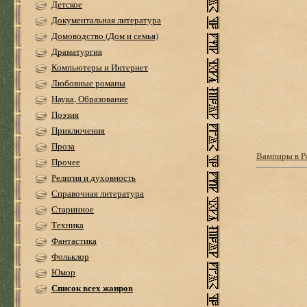
Детское
Документальная литература
Домоводство (Дом и семья)
Драматургия
Компьютеры и Интернет
Любовные романы
Наука, Образование
Поэзия
Приключения
Проза
Вампиры в Ро
Прочее
Религия и духовность
Справочная литература
Старинное
Техника
Фантастика
Фольклор
Юмор
Список всех жанров