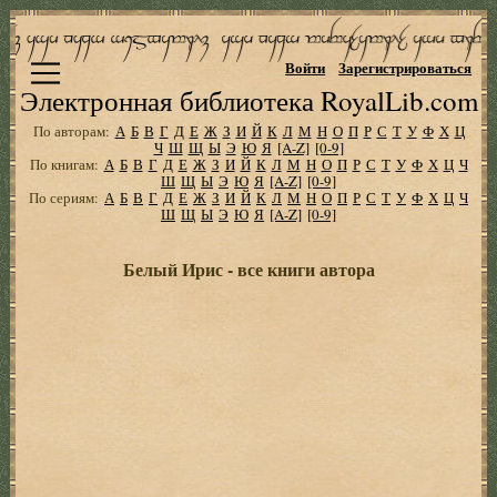
Войти
Зарегистрироваться
Электронная библиотека RoyalLib.com
По авторам:
А
Б
В
Г
Д
Е
Ж
З
И
Й
К
Л
М
Н
О
П
Р
С
Т
У
Ф
Х
Ц
Ч
Ш
Щ
Ы
Э
Ю
Я
[A-Z]
[0-9]
По книгам:
А
Б
В
Г
Д
Е
Ж
З
И
Й
К
Л
М
Н
О
П
Р
С
Т
У
Ф
Х
Ц
Ч
Ш
Щ
Ы
Э
Ю
Я
[A-Z]
[0-9]
По сериям:
А
Б
В
Г
Д
Е
Ж
З
И
Й
К
Л
М
Н
О
П
Р
С
Т
У
Ф
Х
Ц
Ч
Ш
Щ
Ы
Э
Ю
Я
[A-Z]
[0-9]
Белый Ирис - все книги автора