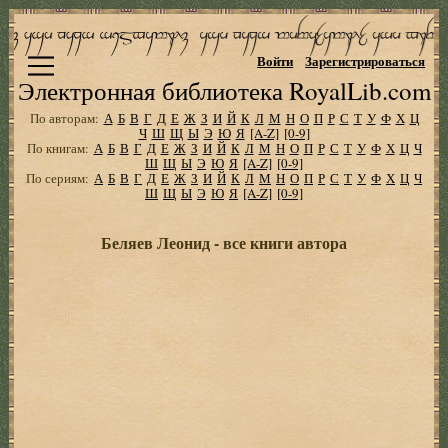
Войти
Зарегистрироваться
Электронная библиотека RoyalLib.com
По авторам:
А
Б
В
Г
Д
Е
Ж
З
И
Й
К
Л
М
Н
О
П
Р
С
Т
У
Ф
Х
Ц
Ч
Ш
Щ
Ы
Э
Ю
Я
[A-Z]
[0-9]
По книгам:
А
Б
В
Г
Д
Е
Ж
З
И
Й
К
Л
М
Н
О
П
Р
С
Т
У
Ф
Х
Ц
Ч
Ш
Щ
Ы
Э
Ю
Я
[A-Z]
[0-9]
По сериям:
А
Б
В
Г
Д
Е
Ж
З
И
Й
К
Л
М
Н
О
П
Р
С
Т
У
Ф
Х
Ц
Ч
Ш
Щ
Ы
Э
Ю
Я
[A-Z]
[0-9]
Беляев Леонид - все книги автора