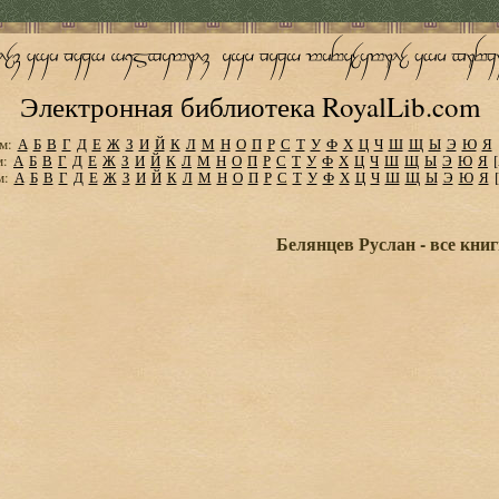
Электронная библиотека RoyalLib.com
м:
А
Б
В
Г
Д
Е
Ж
З
И
Й
К
Л
М
Н
О
П
Р
С
Т
У
Ф
Х
Ц
Ч
Ш
Щ
Ы
Э
Ю
Я
м:
А
Б
В
Г
Д
Е
Ж
З
И
Й
К
Л
М
Н
О
П
Р
С
Т
У
Ф
Х
Ц
Ч
Ш
Щ
Ы
Э
Ю
Я
м:
А
Б
В
Г
Д
Е
Ж
З
И
Й
К
Л
М
Н
О
П
Р
С
Т
У
Ф
Х
Ц
Ч
Ш
Щ
Ы
Э
Ю
Я
Белянцев Руслан - все кни