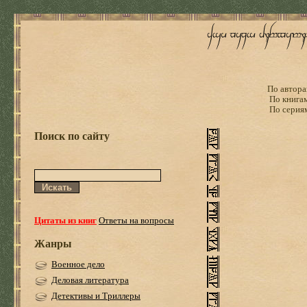
По автора
По книга
По серия
Поиск по сайту
Цитаты из книг
Ответы на вопросы
Жанры
Военное дело
Деловая литература
Детективы и Триллеры