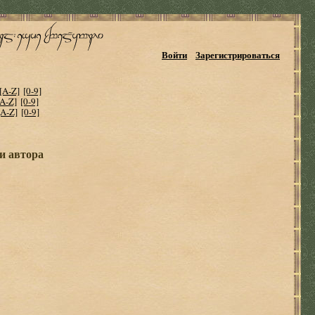
Войти
Зарегистрироваться
[A-Z]
[0-9]
[A-Z]
[0-9]
[A-Z]
[0-9]
ги автора