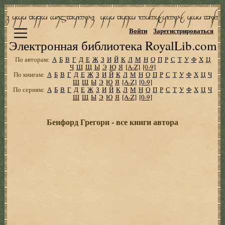
Войти
Зарегистрироваться
Электронная библиотека RoyalLib.com
По авторам:
А
Б
В
Г
Д
Е
Ж
З
И
Й
К
Л
М
Н
О
П
Р
С
Т
У
Ф
Х
Ц
Ч
Ш
Щ
Ы
Э
Ю
Я
[A-Z]
[0-9]
По книгам:
А
Б
В
Г
Д
Е
Ж
З
И
Й
К
Л
М
Н
О
П
Р
С
Т
У
Ф
Х
Ц
Ч
Ш
Щ
Ы
Э
Ю
Я
[A-Z]
[0-9]
По сериям:
А
Б
В
Г
Д
Е
Ж
З
И
Й
К
Л
М
Н
О
П
Р
С
Т
У
Ф
Х
Ц
Ч
Ш
Щ
Ы
Э
Ю
Я
[A-Z]
[0-9]
Бенфорд Грегори - все книги автора