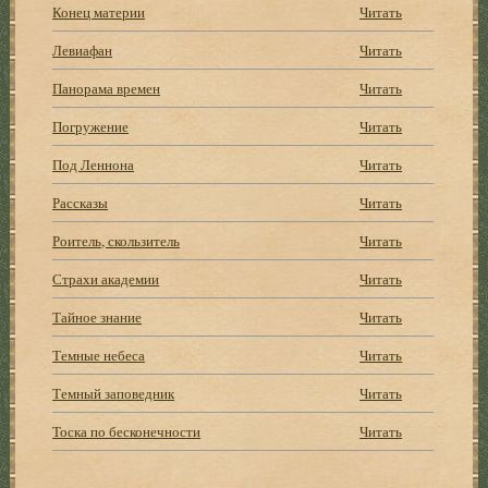
Конец материи
Читать
Левиафан
Читать
Панорама времен
Читать
Погружение
Читать
Под Леннона
Читать
Рассказы
Читать
Роитель, скользитель
Читать
Страхи академии
Читать
Тайное знание
Читать
Темные небеса
Читать
Темный заповедник
Читать
Тоска по бесконечности
Читать