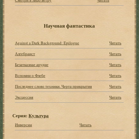
Научная фантастика
Against a Dark Background: Epilogue
Читать
Алгебраист
Читать
Безатказнае арудие
Читать
Вспомни о Флебе
Читать
Последнее слово техники. Черта прикрытия
Читать
Эксцессия
Читать
Серия:
Культура
Инверсии
Читать