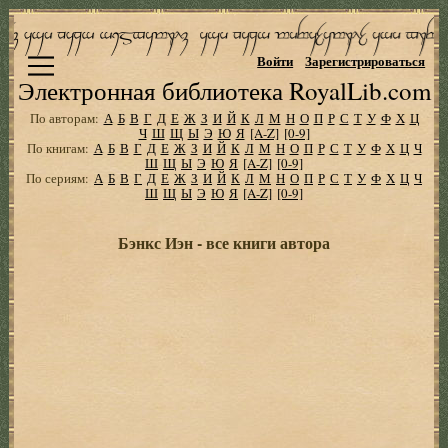
Войти
Зарегистрироваться
Электронная библиотека RoyalLib.com
По авторам:
А
Б
В
Г
Д
Е
Ж
З
И
Й
К
Л
М
Н
О
П
Р
С
Т
У
Ф
Х
Ц
Ч
Ш
Щ
Ы
Э
Ю
Я
[A-Z]
[0-9]
По книгам:
А
Б
В
Г
Д
Е
Ж
З
И
Й
К
Л
М
Н
О
П
Р
С
Т
У
Ф
Х
Ц
Ч
Ш
Щ
Ы
Э
Ю
Я
[A-Z]
[0-9]
По сериям:
А
Б
В
Г
Д
Е
Ж
З
И
Й
К
Л
М
Н
О
П
Р
С
Т
У
Ф
Х
Ц
Ч
Ш
Щ
Ы
Э
Ю
Я
[A-Z]
[0-9]
Бэнкс Иэн - все книги автора