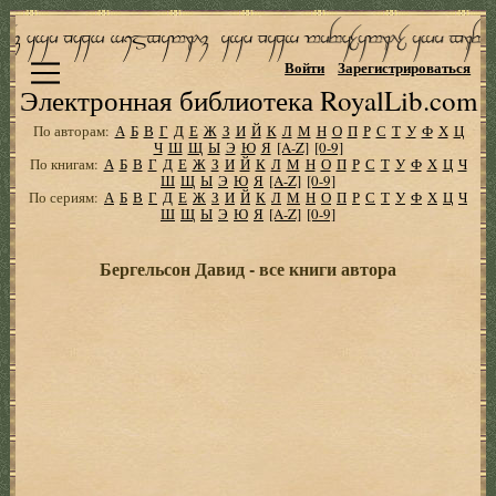
Войти
Зарегистрироваться
Электронная библиотека RoyalLib.com
По авторам:
А
Б
В
Г
Д
Е
Ж
З
И
Й
К
Л
М
Н
О
П
Р
С
Т
У
Ф
Х
Ц
Ч
Ш
Щ
Ы
Э
Ю
Я
[A-Z]
[0-9]
По книгам:
А
Б
В
Г
Д
Е
Ж
З
И
Й
К
Л
М
Н
О
П
Р
С
Т
У
Ф
Х
Ц
Ч
Ш
Щ
Ы
Э
Ю
Я
[A-Z]
[0-9]
По сериям:
А
Б
В
Г
Д
Е
Ж
З
И
Й
К
Л
М
Н
О
П
Р
С
Т
У
Ф
Х
Ц
Ч
Ш
Щ
Ы
Э
Ю
Я
[A-Z]
[0-9]
Бергельсон Давид - все книги автора