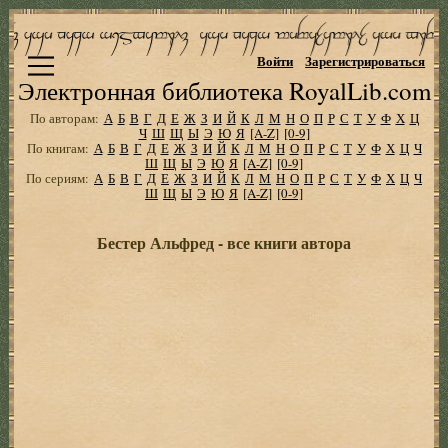
Войти
Зарегистрироваться
Электронная библиотека RoyalLib.com
По авторам:
А
Б
В
Г
Д
Е
Ж
З
И
Й
К
Л
М
Н
О
П
Р
С
Т
У
Ф
Х
Ц
Ч
Ш
Щ
Ы
Э
Ю
Я
[A-Z]
[0-9]
По книгам:
А
Б
В
Г
Д
Е
Ж
З
И
Й
К
Л
М
Н
О
П
Р
С
Т
У
Ф
Х
Ц
Ч
Ш
Щ
Ы
Э
Ю
Я
[A-Z]
[0-9]
По сериям:
А
Б
В
Г
Д
Е
Ж
З
И
Й
К
Л
М
Н
О
П
Р
С
Т
У
Ф
Х
Ц
Ч
Ш
Щ
Ы
Э
Ю
Я
[A-Z]
[0-9]
Бестер Альфред - все книги автора