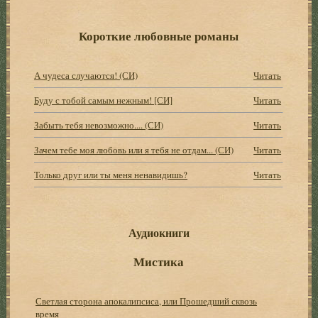
Короткие любовные романы
А чудеса случаются! (СИ)
Читать
Буду с тобой самым нежным! [СИ]
Читать
Забыть тебя невозможно.... (СИ)
Читать
Зачем тебе моя любовь или я тебя не отдам... (СИ)
Читать
Только друг или ты меня ненавидишь?
Читать
Аудиокниги
Мистика
Светлая сторона апокалипсиса, или Прошедший сквозь
время