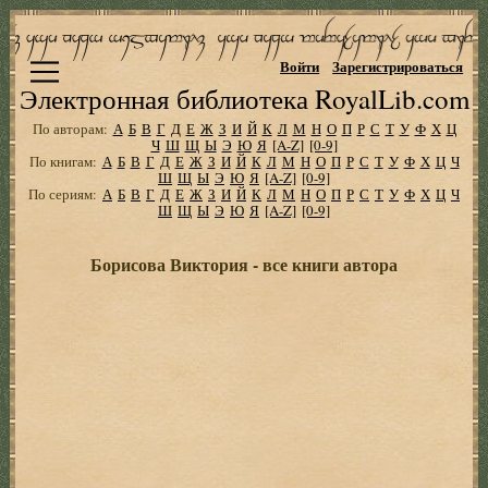
Войти
Зарегистрироваться
Электронная библиотека RoyalLib.com
По авторам:
А
Б
В
Г
Д
Е
Ж
З
И
Й
К
Л
М
Н
О
П
Р
С
Т
У
Ф
Х
Ц
Ч
Ш
Щ
Ы
Э
Ю
Я
[A-Z]
[0-9]
По книгам:
А
Б
В
Г
Д
Е
Ж
З
И
Й
К
Л
М
Н
О
П
Р
С
Т
У
Ф
Х
Ц
Ч
Ш
Щ
Ы
Э
Ю
Я
[A-Z]
[0-9]
По сериям:
А
Б
В
Г
Д
Е
Ж
З
И
Й
К
Л
М
Н
О
П
Р
С
Т
У
Ф
Х
Ц
Ч
Ш
Щ
Ы
Э
Ю
Я
[A-Z]
[0-9]
Борисова Виктория - все книги автора