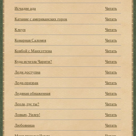
Исчадие ада
Читать
Катание с американских горок
Читать
Клоун
Читать
Коварная Саломея
Читать
Ковбой с Манхэттена
Читать
Куда исчезла Чарити?
Читать
Леди доступна
Читать
Леди-призрак
Читать
Ледяная обнаженная
Читать
Леола, где ты?
Читать
Ловкач, Уилер!
Читать
Любовница
Читать
Меня прислал Чарли
Читать