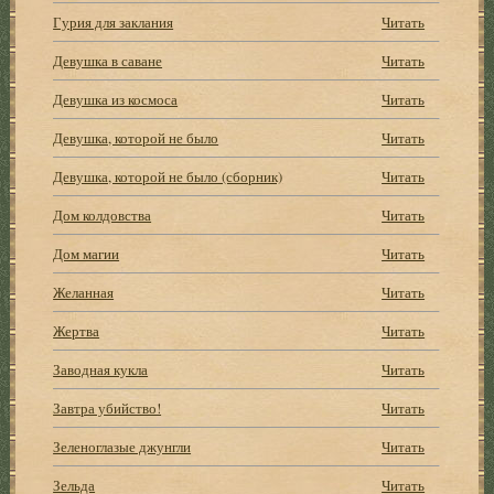
Гурия для заклания
Читать
Девушка в саване
Читать
Девушка из космоса
Читать
Девушка, которой не было
Читать
Девушка, которой не было (сборник)
Читать
Дом колдовства
Читать
Дом магии
Читать
Желанная
Читать
Жертва
Читать
Заводная кукла
Читать
Завтра убийство!
Читать
Зеленоглазые джунгли
Читать
Зельда
Читать