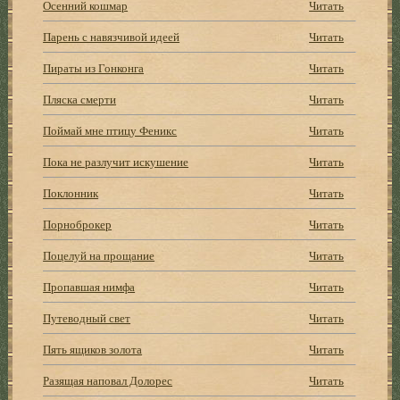
Осенний кошмар
Читать
Парень с навязчивой идеей
Читать
Пираты из Гонконга
Читать
Пляска смерти
Читать
Поймай мне птицу Феникс
Читать
Пока не разлучит искушение
Читать
Поклонник
Читать
Порноброкер
Читать
Поцелуй на прощание
Читать
Пропавшая нимфа
Читать
Путеводный свет
Читать
Пять ящиков золота
Читать
Разящая наповал Долорес
Читать