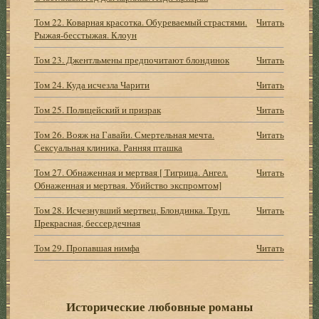
Том 22. Коварная красотка. Обуреваемый страстями.
Читать
Рыжая-бесстыжая. Клоун
Том 23. Джентльмены предпочитают блондинок
Читать
Том 24. Куда исчезла Чарити
Читать
Том 25. Полицейский и призрак
Читать
Том 26. Вояж на Гавайи. Смертельная мечта.
Читать
Сексуальная клиника. Ранняя пташка
Том 27. Обнаженная и мертвая [ Тигрица. Ангел.
Читать
Обнаженная и мертвая. Убийство экспромтом]
Том 28. Исчезнувший мертвец. Блондинка. Труп.
Читать
Прекрасная, бессердечная
Том 29. Пропавшая нимфа
Читать
Исторические любовные романы