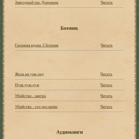
Зввездный час Донована
Читать
Боевик
Грешная вдова. Сборник
Читать
Жена на уик-энд
Читать
Пуля дум-дум
Читать
Убийство - завтра
Читать
Убийство - это послание
Читать
Аудиокниги