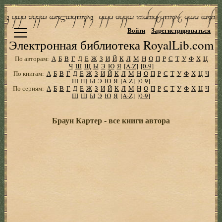
Войти
Зарегистрироваться
Электронная библиотека RoyalLib.com
По авторам:
А
Б
В
Г
Д
Е
Ж
З
И
Й
К
Л
М
Н
О
П
Р
С
Т
У
Ф
Х
Ц
Ч
Ш
Щ
Ы
Э
Ю
Я
[A-Z]
[0-9]
По книгам:
А
Б
В
Г
Д
Е
Ж
З
И
Й
К
Л
М
Н
О
П
Р
С
Т
У
Ф
Х
Ц
Ч
Ш
Щ
Ы
Э
Ю
Я
[A-Z]
[0-9]
По сериям:
А
Б
В
Г
Д
Е
Ж
З
И
Й
К
Л
М
Н
О
П
Р
С
Т
У
Ф
Х
Ц
Ч
Ш
Щ
Ы
Э
Ю
Я
[A-Z]
[0-9]
Браун Картер - все книги автора