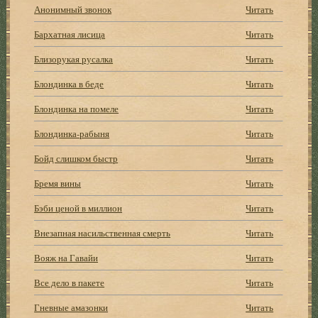
Анонимный звонок
Читать
Бархатная лисица
Читать
Близорукая русалка
Читать
Блондинка в беде
Читать
Блондинка на помеле
Читать
Блондинка-рабыня
Читать
Бойд слишком быстр
Читать
Бремя вины
Читать
Бэби ценой в миллион
Читать
Внезапная насильственная смерть
Читать
Вояж на Гавайи
Читать
Все дело в пакете
Читать
Гневные амазонки
Читать