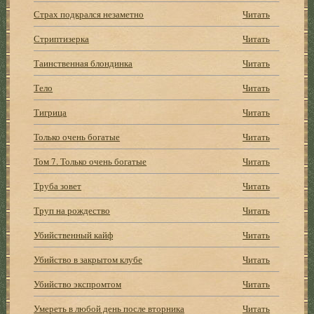
Страх подкрался незаметно
Читать
Стриптизерка
Читать
Таинственная блондинка
Читать
Тело
Читать
Тигрица
Читать
Только очень богатые
Читать
Том 7. Только очень богатые
Читать
Труба зовет
Читать
Труп на рождество
Читать
Убийственный кайф
Читать
Убийство в закрытом клубе
Читать
Убийство экспромтом
Читать
Умереть в любой день после вторника
Читать