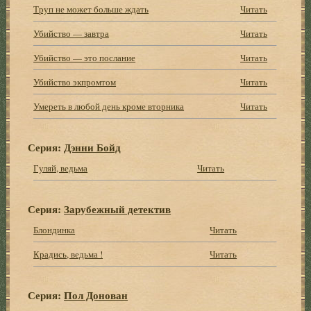
Труп не может больше ждать
Читать
Убийство — завтра
Читать
Убийство — это послание
Читать
Убийство экпромтом
Читать
Умереть в любой день кроме вторника
Читать
Серия:
Дэнни Бойд
Гуляй, ведьма
Читать
Серия:
Зарубежный детектив
Блондинка
Читать
Крадись, ведьма !
Читать
Серия:
Пол Донован