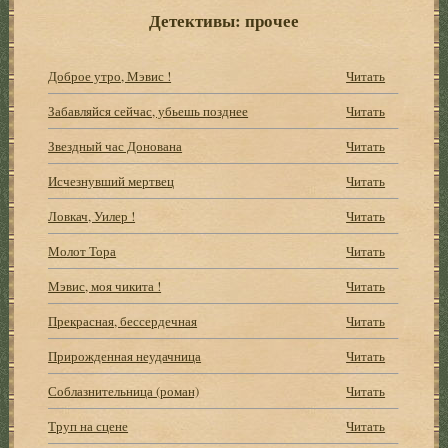
Детективы: прочее
Доброе утро, Мэвис !
Читать
Забавляйся сейчас, убьешь позднее
Читать
Звездный час Донована
Читать
Исчезнувший мертвец
Читать
Ловкач, Уилер !
Читать
Молот Тора
Читать
Мэвис, моя чикита !
Читать
Прекрасная, бессердечная
Читать
Прирожденная неудачница
Читать
Соблазнительница (роман)
Читать
Труп на сцене
Читать