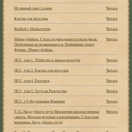
Истинный сын Сатаны
Читать
Клетка для простака
Читать
Ковбой с Манхеттена
Читать
Мини-убийцы: Страх подкрадывается исподволь.
Читать
Любовники не возвращаются. Поймаймне птицу
Феникс. Мини-убийцы.
ПСС, том 1. Убийство в закрытом клубе
Читать
ПСС, том 2. Клетка для простака
Читать
ПСС, том 4. Расплата
Читать
ПСС, том 5. Труп на Рождество
Читать
ПСС. т.9 Неуловимая Фламини
Читать
Т.12. Надо убрать труп [Внезапная насильственная
Читать
смерть. Могилы,которые я раскапываю. Страстная
язычница. Надо убрать труп]