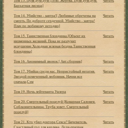
Том 13. Пуля дум-дум [Тело. Жертва. Пуля дум-дум.
Читать
Бархатная лисица]
Том 14. Убийство - завтра![ Любимые обречены на
Читать
смерть. По доброте сердечной. Убийство - завтра!
Плач по любимому негодяю]
Том 15. Таинственная блондинка.[Объект их
Читать
низменных желаний. Пока не разлучит
искушение.Холодная зеленая бездна.Таинственная
блондинка]
Том 16. Анонимный звонок [ Авт.сборник]
Читать
Том 17. Убийца среди нас. Непристойный негатив.
Читать
Звездой помеченный любовник. Начни все
сначала,Сэм
Том 19. Ночь лейтенанта Уилера
Читать
Том 20. Смертельный поцелуй [Коварная Саломея.
Читать
Соблазнительница. Труба зовет. Смертельный
поцелуй]
Том 21. Кто убил доктора Секса? Бичеватель.
Читать
Счастливый год для карлика. Леди-призрак