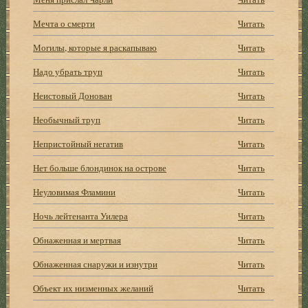
Мечта о смерти
Читать
Могилы, которые я раскапываю
Читать
Надо убрать труп
Читать
Неистовый Донован
Читать
Необычный труп
Читать
Непристойный негатив
Читать
Нет больше блондинок на острове
Читать
Неуловимая Фламини
Читать
Ночь лейтенанта Уилера
Читать
Обнаженная и мертвая
Читать
Обнаженная снаружи и изнутри
Читать
Объект их низменных желаний
Читать