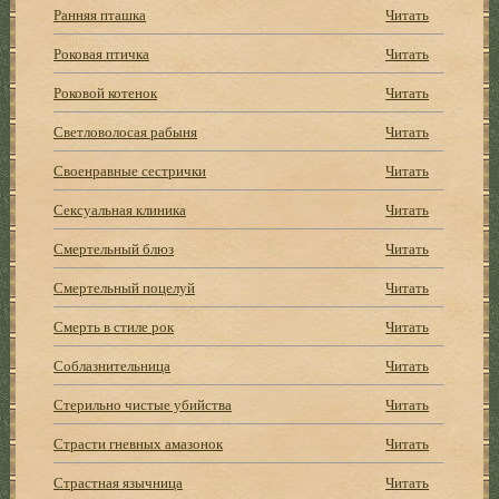
Ранняя пташка
Читать
Роковая птичка
Читать
Роковой котенок
Читать
Светловолосая рабыня
Читать
Своенравные сестрички
Читать
Сексуальная клиника
Читать
Смертельный блюз
Читать
Смертельный поцелуй
Читать
Смерть в стиле рок
Читать
Соблазнительница
Читать
Стерильно чистые убийства
Читать
Страсти гневных амазонок
Читать
Страстная язычница
Читать