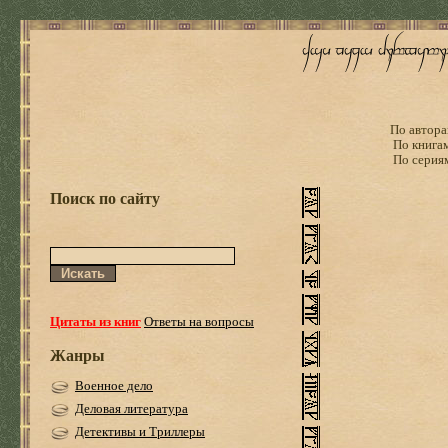
По автора
По книга
По серия
Поиск по сайту
Цитаты из книг
Ответы на вопросы
Жанры
Военное дело
Деловая литература
Детективы и Триллеры