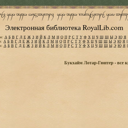
Электронная библиотека RoyalLib.com
м:
А
Б
В
Г
Д
Е
Ж
З
И
Й
К
Л
М
Н
О
П
Р
С
Т
У
Ф
Х
Ц
Ч
Ш
Щ
Ы
Э
Ю
Я
м:
А
Б
В
Г
Д
Е
Ж
З
И
Й
К
Л
М
Н
О
П
Р
С
Т
У
Ф
Х
Ц
Ч
Ш
Щ
Ы
Э
Ю
Я
м:
А
Б
В
Г
Д
Е
Ж
З
И
Й
К
Л
М
Н
О
П
Р
С
Т
У
Ф
Х
Ц
Ч
Ш
Щ
Ы
Э
Ю
Я
Букхайм Лотар-Гюнтер - все к