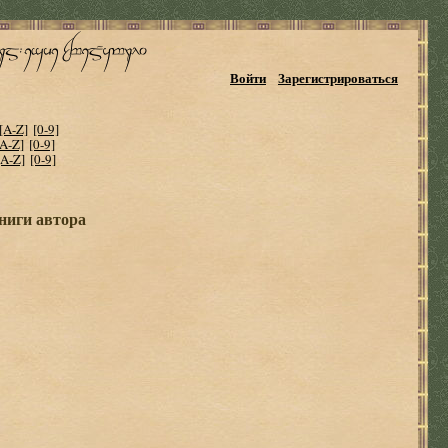
Войти
Зарегистрироваться
[A-Z]
[0-9]
[A-Z]
[0-9]
[A-Z]
[0-9]
ниги автора