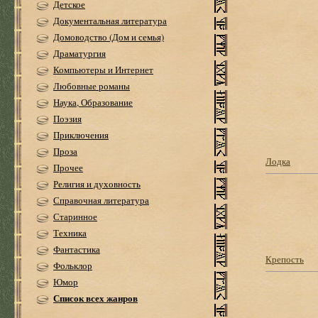
Детское
Документальная литература
Домоводство (Дом и семья)
Драматургия
Компьютеры и Интернет
Любовные романы
Наука, Образование
Поэзия
Приключения
Проза
Лодка
Прочее
Религия и духовность
Справочная литература
Старинное
Техника
Фантастика
Крепость
Фольклор
Юмор
Список всех жанров