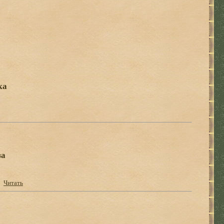
ка
за
Читать