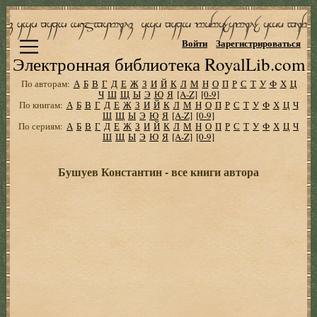
Войти
Зарегистрироваться
Электронная библиотека RoyalLib.com
По авторам:
А
Б
В
Г
Д
Е
Ж
З
И
Й
К
Л
М
Н
О
П
Р
С
Т
У
Ф
Х
Ц
Ч
Ш
Щ
Ы
Э
Ю
Я
[A-Z]
[0-9]
По книгам:
А
Б
В
Г
Д
Е
Ж
З
И
Й
К
Л
М
Н
О
П
Р
С
Т
У
Ф
Х
Ц
Ч
Ш
Щ
Ы
Э
Ю
Я
[A-Z]
[0-9]
По сериям:
А
Б
В
Г
Д
Е
Ж
З
И
Й
К
Л
М
Н
О
П
Р
С
Т
У
Ф
Х
Ц
Ч
Ш
Щ
Ы
Э
Ю
Я
[A-Z]
[0-9]
Бушуев Константин - все книги автора