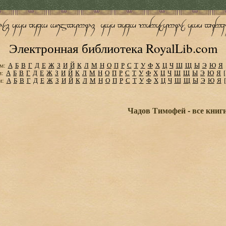
Электронная библиотека RoyalLib.com
м:
А
Б
В
Г
Д
Е
Ж
З
И
Й
К
Л
М
Н
О
П
Р
С
Т
У
Ф
Х
Ц
Ч
Ш
Щ
Ы
Э
Ю
Я
м:
А
Б
В
Г
Д
Е
Ж
З
И
Й
К
Л
М
Н
О
П
Р
С
Т
У
Ф
Х
Ц
Ч
Ш
Щ
Ы
Э
Ю
Я
м:
А
Б
В
Г
Д
Е
Ж
З
И
Й
К
Л
М
Н
О
П
Р
С
Т
У
Ф
Х
Ц
Ч
Ш
Щ
Ы
Э
Ю
Я
Чадов Тимофей - все книг