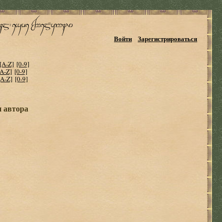
Войти
Зарегистрироваться
[A-Z]
[0-9]
[A-Z]
[0-9]
[A-Z]
[0-9]
и автора