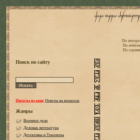
По автора
По книга
По серия
Поиск по сайту
Цитаты из книг
Ответы на вопросы
Жанры
Военное дело
Деловая литература
Детективы и Триллеры