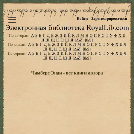
Войти
Зарегистрироваться
Электронная библиотека RoyalLib.com
По авторам:
А
Б
В
Г
Д
Е
Ж
З
И
Й
К
Л
М
Н
О
П
Р
С
Т
У
Ф
Х
Ц
Ч
Ш
Щ
Ы
Э
Ю
Я
[A-Z]
[0-9]
По книгам:
А
Б
В
Г
Д
Е
Ж
З
И
Й
К
Л
М
Н
О
П
Р
С
Т
У
Ф
Х
Ц
Ч
Ш
Щ
Ы
Э
Ю
Я
[A-Z]
[0-9]
По сериям:
А
Б
В
Г
Д
Е
Ж
З
И
Й
К
Л
М
Н
О
П
Р
С
Т
У
Ф
Х
Ц
Ч
Ш
Щ
Ы
Э
Ю
Я
[A-Z]
[0-9]
Чамберс Энди - все книги автора